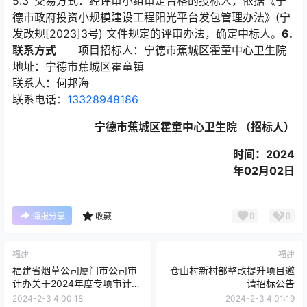
5.3 交易方式：经评审小组审定合格的投标人，依据《宁
德市政府投资小规模建设工程阳光平台发包管理办法》(宁
发改规[2023]3号) 文件规定的评审办法，确定中标人。
6.
联系方式
项目招标人：宁德市蕉城区霍童中心卫生院
地址：宁德市蕉城区霍童镇
联系人：何邦海
联系电话：
13328948186
宁德市蕉城区霍童中心卫生院
（招标人）
时间：2024
年02月02日
0
0
海报分享
收藏
福建
福建
福建省烟草公司厦门市公司审
仓山村新村部整改提升项目邀
计办关于2024年度专项审计业
请招标公告
务咨询的采购项目
2024-2-3 4:00:18
2024-2-3 4:01:19