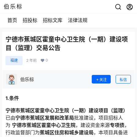
伯乐标
首页
招投标
招标文库
法律法规
宁德市蕉城区霍童中心卫生院（一期）建设项
目（监理）交易公告
0
福建
2 年前
伯乐标
关注
私信
1.条件
宁德市蕉城区霍童中心卫生院（一期）建设项目（监理）
已由
宁德市蕉城区发展和改革局
批准建设，项目招标人
为
宁德市蕉城区霍童中心卫生院
，建设资金来源
专项债
，
行政监督部门为
蕉城区住房和城乡建设局
，本项目具备进