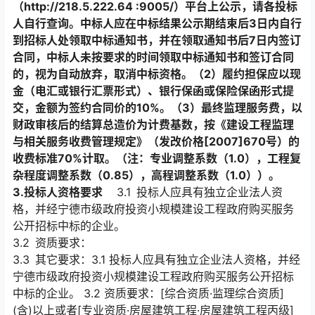
（http://218.5.222.64 :9005/）平台上公示，请各投标
人自行查询。中标人应在中标结果公示期结束后3日内自行
到招标人处领取中标通知书，并在领取通知书后7日内签订
合同，中标人未按要求的时间领取中标通知书和签订合同
的，视为自动放弃，取消中标资格。（2）履约担保应以现
金（电汇或银行汇票形式）、银行保函或保险保函形式提
交，金额为签约合同价的10%。（3）最终监理服务费，以
财政审核后的结算总造价为计费基数，按《建设工程监理
与相关服务收费管理规定》（发改价格[2007]670号）的
收费标准70%计取。（注：专业调整系数（1.0），工程复
杂程度调整系数（0.85），高程调整系数（1.0））。
3.投标人资格要求
3.1 投标人应具有独立企业法人资
格，并经宁德市级政府投资小规模建设工程政府购买服务
公开招标中标的企业。
3.2 资质要求：
3.3 其它要求：3.1 投标人应具有独立企业法人资格，并经
宁德市级政府投资小规模建设工程政府购买服务公开招标
中标的企业。 3.2 资质要求：[综合资质·监理综合资质]
(含)以上或者[专业资质·房屋建筑工程·房屋建筑工程丙级]