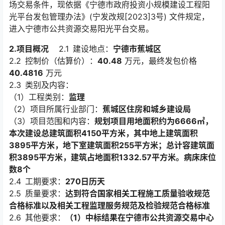
场交易条件，现依据《宁德市政府投资小规模建设工程阳
光平台发包管理办法》(宁发改规[2023]3号) 文件规定，
进入宁德市公共资源交易阳光平台交易。
2.项目概况
2.1 建设地点：
宁德市蕉城区
2.2 控制价（估算价）：
40.48
万元，最终发包价格
40.4816
万元
2.3 类别及内容：
（1）工程类别：
监理
（2）项目所属行业部门：
蕉城区住房和城乡建设局
（3）项目范围和内容：
规划项目用地面积约为6666㎡，
本次建设总建筑面积4150平方米，其中地上建筑面积
3895平方米，地下室建筑面积255平方米；总计容建筑面
积3895平方米，建筑占地面积1332.57平方米。病床床位
数8个
2.4 工期要求：
270日历天
2.5 质量要求：
达到符合国家相关工程施工质量验收规范
合格标准以及相关工程监理服务规范及检验规范合格标准
2.6 其他要求：
（1）中标结果在宁德市公共资源交易中心