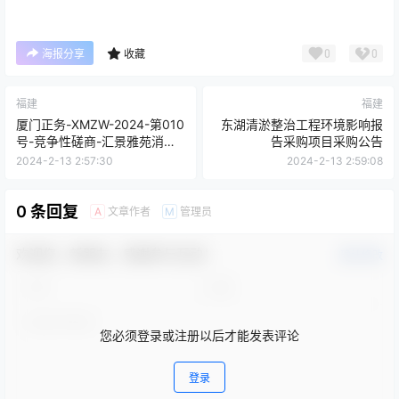
0
0
海报分享
收藏
福建
福建
厦门正务-XMZW-2024-第010
东湖清淤整治工程环境影响报
号-竞争性磋商-汇景雅苑消防
告采购项目采购公告
改造工程-招标公告
2024-2-13 2:57:30
2024-2-13 2:59:08
0 条回复
文章作者
管理员
A
M
欢迎您，新朋友，感谢参与互动！
确认修改
您必须登录或注册以后才能发表评论
登录