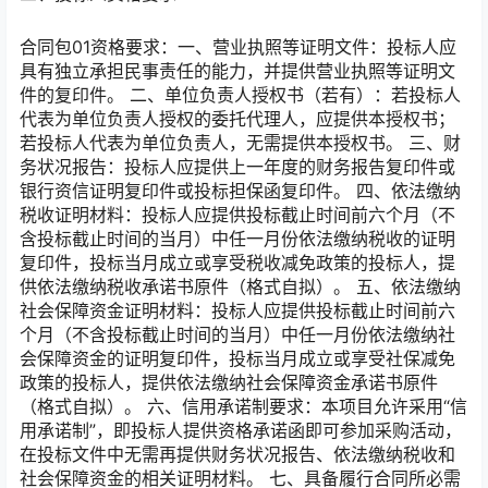
合同包
01
资格要求：
一、营业执照等证明文件：投标人应
具有独立承担民事责任的能力，并提供营业执照等证明文
件的复印件。 二、单位负责人授权书（若有）：若投标人
代表为单位负责人授权的委托代理人，应提供本授权书；
若投标人代表为单位负责人，无需提供本授权书。 三、财
务状况报告：投标人应提供上一年度的财务报告复印件或
银行资信证明复印件或投标担保函复印件。 四、依法缴纳
税收证明材料：投标人应提供投标截止时间前六个月（不
含投标截止时间的当月）中任一月份依法缴纳税收的证明
复印件，投标当月成立或享受税收减免政策的投标人，提
供依法缴纳税收承诺书原件（格式自拟）。 五、依法缴纳
社会保障资金证明材料：投标人应提供投标截止时间前六
个月（不含投标截止时间的当月）中任一月份依法缴纳社
会保障资金的证明复印件，投标当月成立或享受社保减免
政策的投标人，提供依法缴纳社会保障资金承诺书原件
（格式自拟）。 六、信用承诺制要求：本项目允许采用“信
用承诺制”，即投标人提供资格承诺函即可参加采购活动，
在投标文件中无需再提供财务状况报告、依法缴纳税收和
社会保障资金的相关证明材料。 七、具备履行合同所必需