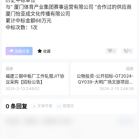
历史中标单位
与“
厦门体育产业集团赛事运营有限公司
”合作过的供应商
厦门怡亚成文化传播有限公司
累计中标金额
66
万元
中标次数：1次
0
0
海报分享
收藏
福建
福建
福建三钢中板厂工作轧辊JIT协
公物投资-公开招标-GT2024-
议采购【招标公告】
QY039-大明广场文旅项目改
建工程（监理）-招标公告
2024-2-13 2:48:02
2024-2-13 2:49:38
0 条回复
文章作者
管理员
A
M
欢迎您，新朋友，感谢参与互动！
确认修改