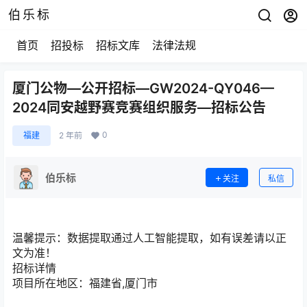
伯乐标
首页
招投标
招标文库
法律法规
厦门公物—公开招标—GW2024-QY046—
2024同安越野赛竞赛组织服务—招标公告
0
福建
2 年前
伯乐标
关注
私信
温馨提示：
数据提取通过人工智能提取，如有误差请以正
文为准！
招标详情
项目所在地区：
福建省,厦门市