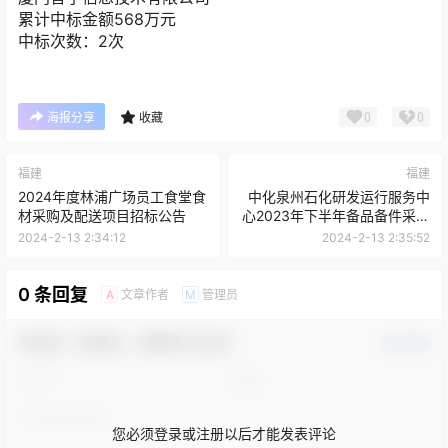
累计中标金额
568
万元
中标次数：2次
0
0
海报分享
收藏
福建
福建
2024年度林浦广场员工食堂食
中化泉州石化研发运行服务中
材采购及配送项目招标公告
心2023年下半年备品备件采购
【第二次】项目公告
2024-2-13 2:34:12
2024-2-13 2:35:52
0 条回复
文章作者
管理员
A
M
欢迎您，新朋友，感谢参与互动！
确认修改
您必须登录或注册以后才能发表评论