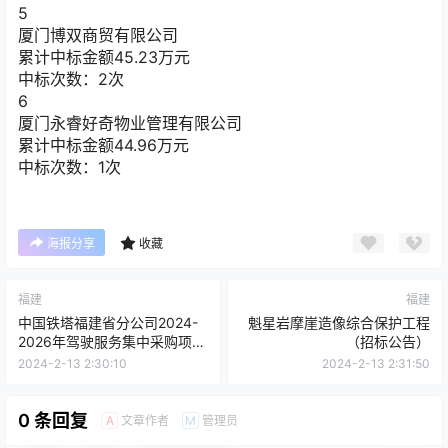
5
厦门博双商贸有限公司
累计中标金额
45.23
万元
中标次数：2次
6
厦门永睿好奇物业管理有限公司
累计中标金额
44.96
万元
中标次数：1次
海报分享
收藏
福建
福建
中国铁塔福建省分公司2024-
魁星岩摩崖造像综合保护工程
2026年驾驶服务集中采购项目
（招标公告）
（第二次）招标公告
2024-2-13 2:30:10
2024-2-13 2:31:50
0 条回复
文章作者
管理员
A
M