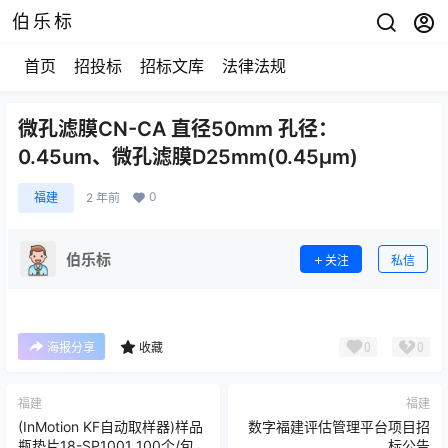
伯乐标
首页
招投标
招标文库
法律法规
微孔滤膜CN-CA 直径50mm 孔径：
0.45um、微孔滤膜D25mm(0.45μm)
0
福建
2 年前
伯乐标
关注
私信
0
0
海报分享
收藏
福建
福建
(InMotion KF自动取样器)样品
数字福建评估管理平台项目招
瓶垫片18-SP1001 100个/包
标公告