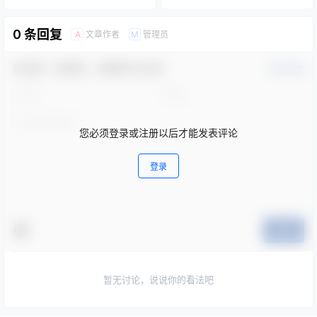
标段：中粮糖业（漳州）有限
盒
公司实验室配套设施采购及安
装项目）
0 条回复
文章作者
管理员
A
M
欢迎您，新朋友，感谢参与互动！
确认修改
您必须登录或注册以后才能发表评论
登录
提交
暂无讨论，说说你的看法吧