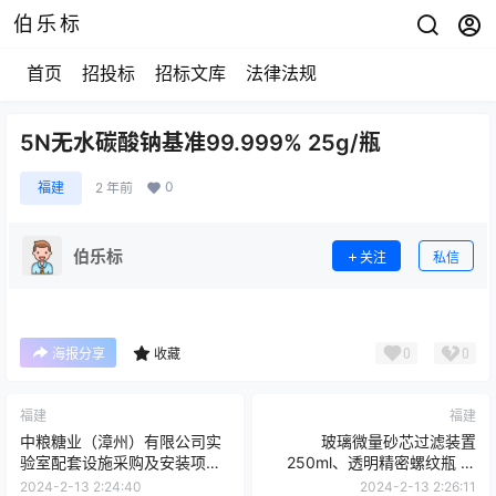
伯乐标
首页
招投标
招标文库
法律法规
5N无水碳酸钠基准99.999% 25g/瓶
0
福建
2 年前
伯乐标
关注
私信
0
0
海报分享
收藏
福建
福建
中粮糖业（漳州）有限公司实
玻璃微量砂芯过滤装置
验室配套设施采购及安装项目
250ml、透明精密螺纹瓶 圆
谈判采购（集中）公告（0001
底"10mL 22.5*46mm 100个/
2024-2-13 2:24:40
2024-2-13 2:26:11