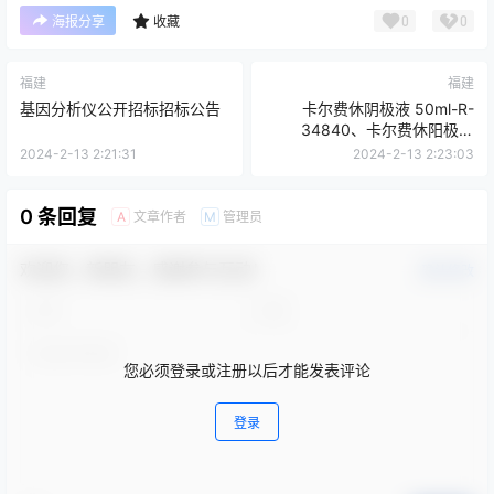
0
0
海报分享
收藏
福建
福建
基因分析仪公开招标招标公告
卡尔费休阴极液 50ml-R-
34840、卡尔费休阳极液
500ml-R-34739
2024-2-13 2:21:31
2024-2-13 2:23:03
0 条回复
文章作者
管理员
A
M
欢迎您，新朋友，感谢参与互动！
确认修改
您必须登录或注册以后才能发表评论
登录