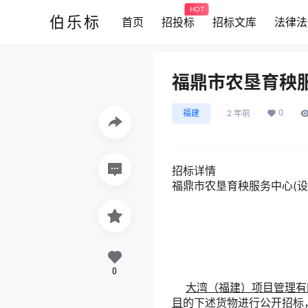
HOT
伯乐标
首页
招投标
招标文库
法律法
福鼎市农垦育秧服
0
福建
2 年前
招标详情
福鼎市农垦育秧服务中心(设
0
大湾（福建）项目管理有
目
的下述货物进行公开招标