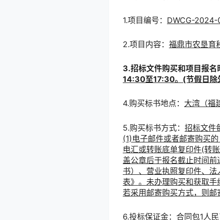
1.项目编号：
DWCG-2024-
2.项目内容：
福鼎市农垦育
3.招标文件购买和项目报名
14:30至17:30。(节假日除
4.购买标书地点：
大湾（福
5.购买标书方式：
招标文件
(1)电子邮件或者邮寄购
电汇或转账底单复印件(转
盖公章后于报名截止时间前通过
书）、营业执照复印件、法
表》。未办理购买和获取手
若采用邮寄购买方式，则邮
6.投标保证金：
合同包1人