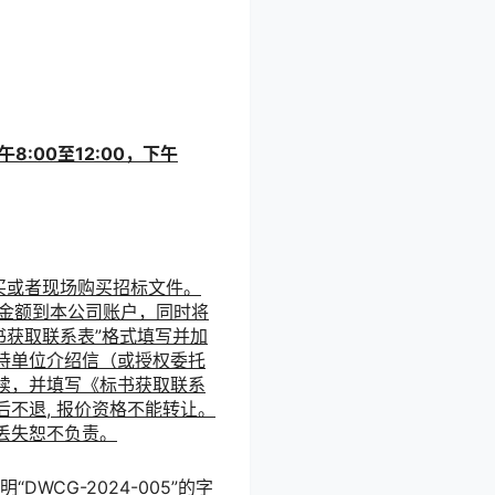
8:00至12:00，下午
买或者现场购买招标文件。
的金额到本公司账户，同时将
书获取联系表”格式填写并加
：须持单位介绍信（或授权委托
续，并填写《标书获取联系
不退, 报价资格不能转让。
丢失恕不负责。
明“
DWCG-2024-005
”的字