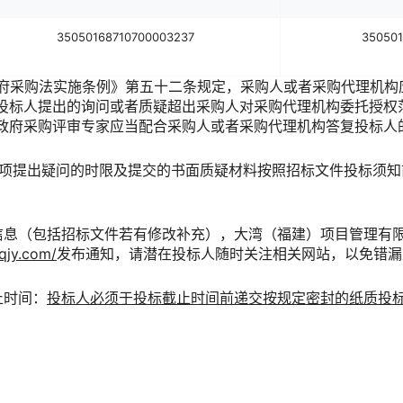
35050168710700003237
350501
国政府采购法实施条例》第五十二条规定，采购人或者采购代理机构
投标人提出的询问或者质疑超出采购人对采购代理机构委托授权
政府采购评审专家应当配合采购人或者采购代理机构答复投标人
提出疑问的时限及提交的书面质疑材料按照招标文件投标须知
关信息（包括招标文件若有修改补充），大湾（福建）项目管理有
qjy.com/
发布通知，请潜在投标人随时关注相关网站，以免错漏
止时间：
投标人必须于投标截止时间前递交按规定密封的纸质投
。