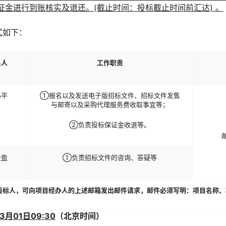
证金进行到账核实及退还。(截止时间：投标截止时间前汇达) 。
式如下：
系人
工作职责
小平
①报名以及发送电子版招标文件、招标文件发售
与邮寄以及采购代理服务费收取事宜等；
②负责投标保证金收退等。
邮
盈盈
①负责招标文件的咨询、答疑等
投标人
，可向项目经办人的上述邮箱发出邮件请求，邮件必须写明：项目名称、
3
月
01
日
09
:30
（北京时间）