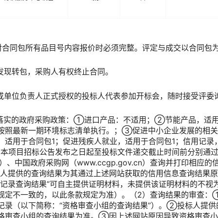
，对合同包所有品目号内容报价时必须完整。评定与成交以合同包
若发现转包，采购人有权终止合同。
人或单位负责人正式授权的投标人代表参加开标会，随时接受评委
要落实的政府采购政策：①进口产品：不适用；②节能产品，适
按照最新一期环境标志清单执行。；③促进中小企业发展的相关
，适用于合同包1；促进残疾人就业，适用于合同包1；信用记录
在本项目招标公告发布之日起至投标文件递交截止时间前分别通过
.gov.cn）、中国政府采购网（www.ccgp.gov.cn）查询并打印
标人提供的查询结果为其通过上述网站获取的信用信息查询结果
用记录查询结果”可自主提供证明材料，未提供该证明材料的不视
规定不一致的，以此条款规定为准）。（2）查询结果的审查：
记录（以下简称：“资格审查小组的查询结果”）。②投标人提供
格审查小组的查询结果为准。③因上述网站原因导致资格审查小