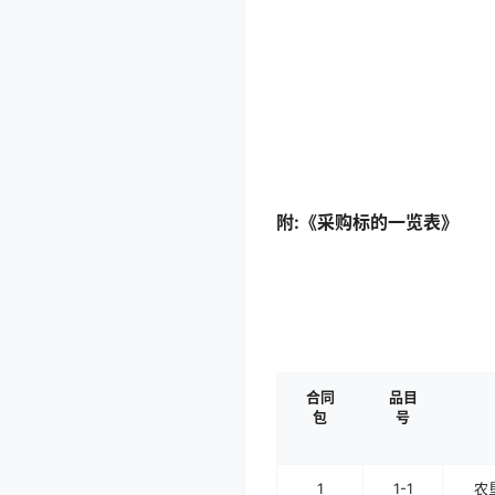
附:《采购标的一览表》
合同
品目
包
号
1
1-1
农