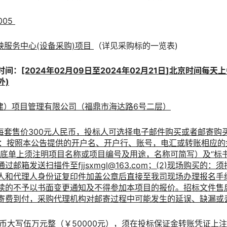
005
秧服务中心(设备采购)项目
（详见采购标的一览表)
时间：
[202
4
年
02
月
09
日至202
4
年
02
月
21
日
]
北京时间每天上午
外)
建）项目管理有限公司（福鼎市海达路6号二层）
每套售价300元人民币，投标人可选择电子邮件购买或者邮寄购
买的：按照本公告提供的开户名、开户行、账号，电汇或转账相应
账底单上须注明项目名称或项目编号及用途，名称可简写）及“标
邮箱发送扫描件至fjjsxmgl@163.com；(2)现场购买的
人和代理人身份证复印件加盖公章后直接至我司现场办理报名手
续的不予以书面变更通知及不得参加本项目的报价。招标文件售后
寄费到付，采购代理机构对邮寄过程中可能发生的延误、缺漏或
民币大写
伍万
元整
（￥
50000
元），须在投标保证金转账凭证上注