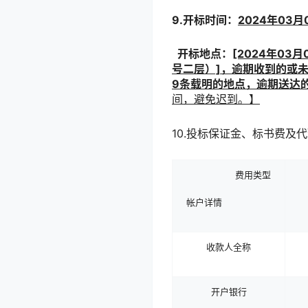
9.开标时间：
202
4
年
03
月
开标
地点：
[2024年0
3
月
号二层）]，逾期收到的或
9
条载明的地点，逾期送达
间，避免迟到。】
10.投标保证金、标书费及
费用类型
帐户详情
收款人全称
开户银行