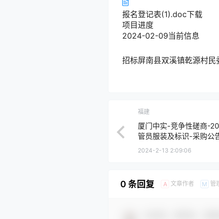
报名登记表(1).doc
下载
项目进度
2024-02-09
当前信息
招标
屏南县双溪镇乾源村民
福建
厦门中实-竞争性磋商-20
管员服装及标识-采购公
2024-2-13 2:09:06
0 条回复
文章作者
管
A
M
欢迎您，新朋友，感谢