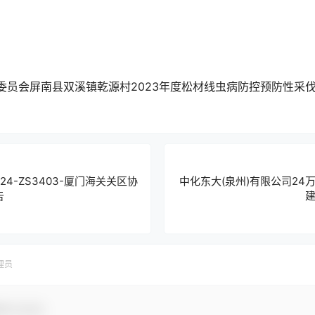
委员会屏南县双溪镇乾源村2023年度松材线虫病防控预防性采
24-ZS3403-厦门海关关区协
中化东大(泉州)有限公司2
告
理员
参与互动！