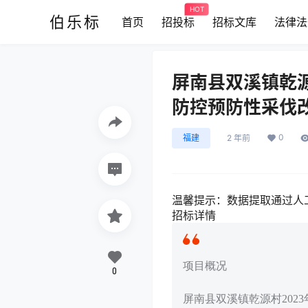
HOT
伯乐标
首页
招投标
招标文库
法律法
屏南县双溪镇乾
防控预防性采伐
0
福建
2 年前
温馨提示：
数据提取通过人
招标详情
项目概况
0
屏南县双溪镇乾源村20