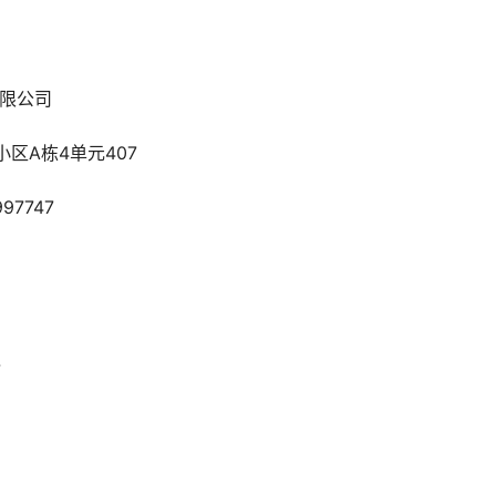
盛工程管理有限公司
峰镇宝山小区A栋4单元407
7747
7