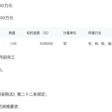
92万元
.00万元
数量
标的金额 （元）
计量单位
所属行业
1.00
1039200
项
农、林、牧、渔
3月前完工
标。
府采购法》第二十二条规定；
的资格要求：