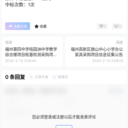
中标次数：1次
0
0
海报分享
收藏
福建
福建
福州第四中学桔园洲中学教学
福州高新区旗山中心小学办公
综合楼项目桩基检测采购项目
家具采购项目信息征集公告
流标公告
2024-2-13 2:06:40
2024-2-13 2:08:19
0 条回复
文章作者
管理员
A
M
欢迎您，新朋友，感谢参与互动！
确认修改
您必须登录或注册以后才能发表评论