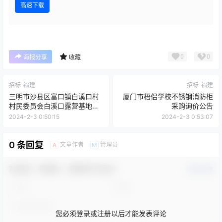
高速下载
0
0
海报分享
收藏
招标
福建
招标
福建
三明市沙县区富口镇白溪口村
厦门市梧侣学校不锈钢消防柜
村民委员会白溪口露营基地采
采购询价公告
购项目询价公告
2024-2-3 0:50:15
2024-2-3 0:53:07
0 条回复
文章作者
管理员
A
M
欢迎您，新朋友，感谢参与互动！
确认修改
您必须登录或注册以后才能发表评论