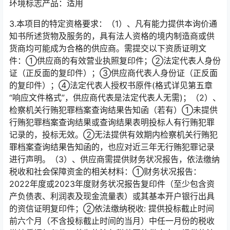
环境标志产品：适用
3.本项目的特定资格要求：（1）、凡有能力提供本询价通
知书所述货物及服务的，具有法人资格的境内制造商或供
货商均可能成为合格的供应商。需提交以下资质证明文
件：①供应商的有效营业执照复印件；②法定代表人身份
证（正反面的复印件）；③供应商代表人身份证（正反面
的复印件）；④法定代表人授权书原件(格式详见第五章
“响应文件格式”，供应商代表是法定代表人无需)；（2）、
检察机关行贿犯罪档案查询结果告知函（若有）①未提供
行贿犯罪档案查询结果或查询结果表明投标人有行贿犯罪
记录的，投标无效。②无法提供有效期内检察机关行贿犯
罪档案查询结果告知函的，也应对近三年无行贿犯罪记录
进行声明。（3）、供应商需提供财务状况报告，依法缴纳
税收和社会保障资金的相关材料：①财务状况报告：
2022年度或2023年度财务状况报告复印件（至少包含资
产负债表、利润表及现金流量表）或其基本开户银行出具
的资信证明复印件；②依法缴纳税收: 提供投标截止时间
前六个月（不含投标截止时间的当月）中任一月份的税收