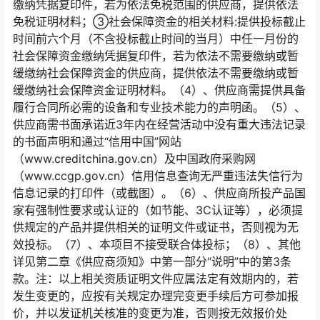
缴纳凭据复印件，若为依法免税范围的供应商，提供依法
免税证明材料；③社会保障资金的相关材料:提供投标截止
时间前六个月（不含投标截止时间的当月）中任一月份的
社会保障资金缴纳凭据复印件，若为依法不需要缴纳或暂
缓缴纳社会保障资金的供应商，提供依法不需要缴纳或暂
缓缴纳社会保障资金证明材料。（4）、供应商需提供具备
履行合同所必需的设备和专业技术能力的声明函。（5）、
供应商需书面承诺近3年内在经营活动中没有重大违法记录
的书面声明和通过“信用中国”网站
（www.creditchina.gov.cn）及中国政府采购网
（www.ccgp.gov.cn）信用信息查询无严重违法失信行为
信息记录的打印件（或截图）。（6）、供应商所投产品国
家有强制性要求或认证的（如节能、3C认证等），必须提
供规定的产品并提供相关的证明文件或证书，否则视为无
效投标。（7）、本项目不接受联合体投标；（8）、其他
详见第二章《供应商须知》中第一部分“说明”中的第3条
款。注：以上相关资质证明文件应属法定有效期内的，若
发生变更的，应按有关规定办理完变更手续后方可参加报
价，并以发证机关核准的变更为准，否则按无效报价处