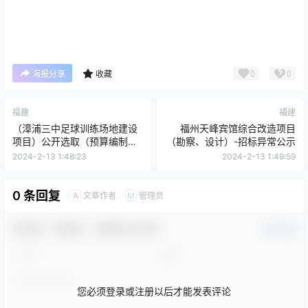
0
0
海报分享
收藏
福建
福建
（漳浦三中足球训练场地建设
福州天峰宾馆综合改造项目
项目）公开选取（预算编制）
（勘察、设计）-招标异常公示
中介机构
2024-2-13 1:48:23
2024-2-13 1:49:59
0 条回复
文章作者
管理员
A
M
欢迎您，新朋友，感谢参与互动！
确认修改
您必须登录或注册以后才能发表评论