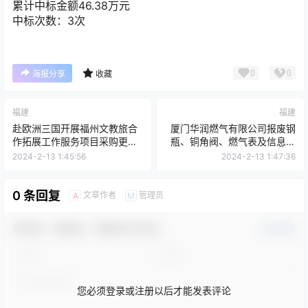
累计中标金额
46.38
万元
中标次数：3次
0
0
海报分享
收藏
福建
福建
赴欧洲三国开展福州文教旅合
厦门华润燃气有限公司报废钢
作拓展工作服务项目采购更正
瓶、铜角阀、燃气表及信息设
公告（第一次）
备一批出售项目2024-FW-03
2024-2-13 1:45:56
2024-2-13 1:47:36
公告
0 条回复
文章作者
管理员
A
M
欢迎您，新朋友，感谢参与互动！
确认修改
您必须登录或注册以后才能发表评论