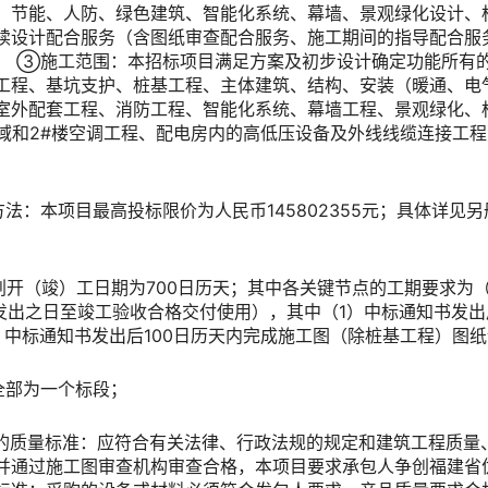
、节能、人防、绿色建筑、智能化系统、幕墙、景观绿化设计、标
续设计配合服务（含图纸审查配合服务、施工期间的指导配合服
； ③施工范围：本招标项目满足方案及初步设计确定功能所有
工程、基坑支护、桩基工程、主体建筑、结构、安装（暖通、电
室外配套工程、消防工程、智能化系统、幕墙工程、景观绿化、标
区域和2#楼空调工程、配电房内的高低压设备及外线线缆连接工
算方法：本项目最高投标限价为人民币145802355元；具体详见
计划开（竣）工日期为700日历天；其中各关键节点的工期要求为
发出之日至竣工验收合格交付使用），其中（1）中标通知书发出后
）中标通知书发出后100日历天内完成施工图（除桩基工程）图
：全部为一个标段；
要求的质量标准：应符合有关法律、行政法规的规定和建筑工程质
并通过施工图审查机构审查合格，本项目要求承包人争创福建省