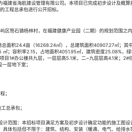
为福建省海航建设管理有限公司。本项目已完成初步设计及概算
项目的工程总承包进行公开招标。
市秀屿区笏石镇杨林村，在福建健康产业园（二期）的规划范围之
面积24.4亩（16268.24㎡），总建筑面积40907.27㎡；其中
5 ㎡；容积率2.15，占地面积4051.95㎡，建筑密度25.08%
目1#办公楼共九层，一层层高5.1米，二~九层层高4.1米；2#
。设一层地下室；
工程；
施工总承包；
设计范围：本招标项目满足方案及初步设计确定功能的施工图设
，具体包括但不限于：建筑、结构、安装（暖通、电气、给排水