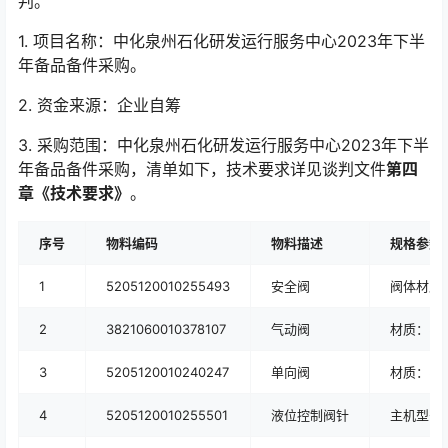
判。
1. 项目名称：中化泉州石化研发运行服务中心2023年下半
年备品备件采购。
2. 资金来源：企业自筹
3. 采购范围：中化泉州石化研发运行服务中心2023年下半
年备品备件采购，清单如下，技术要求详见谈判文件
第四
章《技术要求》
。
序号
物料编码
物料描述
规格参数
1
5205120010255493
安全阀
阀体材质：
2
3821060010378107
气动阀
材质：31
3
5205120010240247
单向阀
材质：31
4
5205120010255501
液位控制阀针
主机型号：10