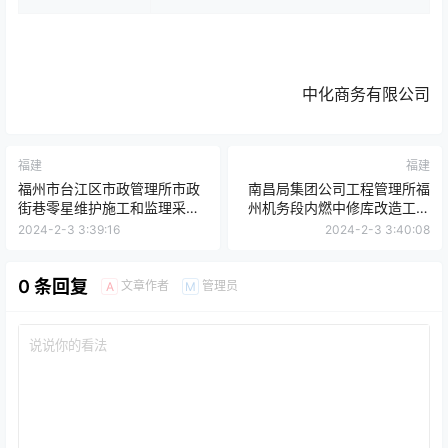
中化商务有限公司
福建
福建
福州市台江区市政管理所市政
南昌局集团公司工程管理所福
街巷零星维护施工和监理采购
州机务段内燃中修库改造工程
（二期）项目竞争性谈判公告
物资采购（非标设备）第二部
2024-2-3 3:39:16
2024-2-3 3:40:08
分(重新招标）竞争性谈判采购
招标流标公告
0 条回复
文章作者
管理员
A
M