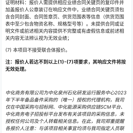
证明材料：报价人需提供相应业绩合同关键页的复印件并
加盖报价人公章装订在响应文件中，业绩合同关键页须包
含合同封面、合同签章页、供货范围表等信息（供货范围
表中至少包含物资名称、规格型号等）。未提供合同或证
明文件或前述相关内容提供不完整或有虚假信息或前述相
关内容无法辨认视为无效业绩；
(7) 本项目不接受联合体报价。
注：报价人若达不到以上(1)-(
7
)项要求，其响应文件将按
无效处理。
中化商务有限公司为
中化泉州石化研发运行服务中心2023
年下半年备品备件采购
的
（唯一）授权的代理机构，
我司
仅在中国采购与招标网、中化能源采购供应链SCM平台、
中化商务电子招投标平台发布有关该项目的采购信息，未
授
权任何公司及个人转
载相关信息。在此，我司郑重提醒
各报价人注意：与该项目相关事宜均须与我司指定人员联