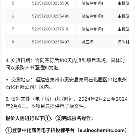
5
5205120010255500
液位控制阀针
主机型号：10
6
5205120010255499
液位控制阀针
主机型号：10
7
5205120010377518
液位控制阀针
主机型号：10
8
5205120010255497
减压阀
阀体材质3
4. 交货日期：合同签订后100天内货到项目现场，具体时
间以采购人书面通知为准。
5. 交货地点：福建省泉州市惠安县泉惠石化园区中化泉州
石化有限公司厂区内。
6. 谈判文件（电子版）获取时间：2024年2月2日至2024
年2月6日。本项目只提供电子版文件。
报价人需进行以下
①
、
②
完成报名操作：
①
登录中化商务电子招投标平台（e.sinochemitc.com）