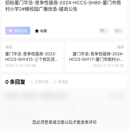
招标
厦门华沧-竞争性磋商-2024-HCCS-SH80-厦门市梧
村小学2#楼校园广播改造-磋商公告
0
0
海报分享
收藏
福建
福建
厦门华沧-竞争性磋商-2023-
厦门华沧-竞争性磋商-2024-
HCCS-SH1415-三个校区资产
HCCS-SH117-厦门市梧村小学
清查服务-磋商公告
物业管理服务-磋商公告
2024-2-13 1:22:59
2024-2-13 1:24:35
0 条回复
文章作者
管理员
A
M
欢迎您，新朋友，感谢参与互动！
确认修改
您必须登录或注册以后才能发表评论