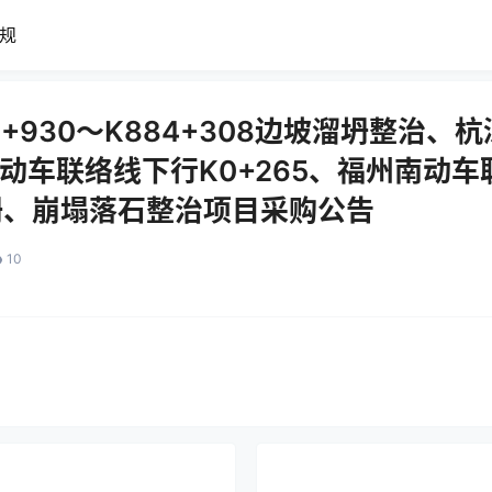
规
+930～K884+308边坡溜坍整治、杭深
南动车联络线下行K0+265、福州南动
溜坍、崩塌落石整治项目采购公告
10