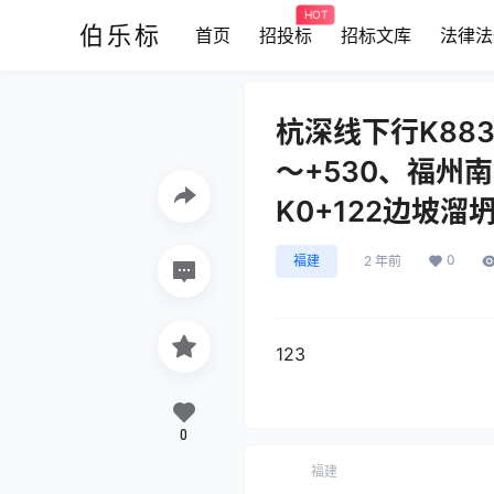
HOT
伯乐标
首页
招投标
招标文库
法律法
杭深线下行K883
～+530、福州
K0+122边坡
0
福建
2 年前
123
0
福建