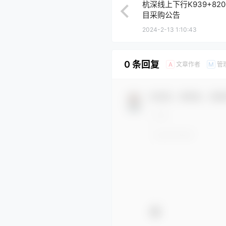
杭深线上下行K939+82
目采购公告
2024-2-13 1:10:43
0 条回复
文章作者
管
A
M
欢迎您，新朋友，感谢