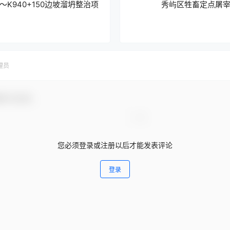
0～K940+150边坡溜坍整治项
秀屿区牲畜定点屠
理员
参与互动！
您必须登录或注册以后才能发表评论
登录