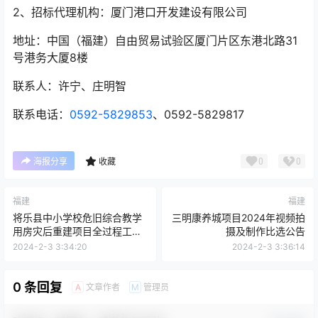
2、招标代理机构：厦门港口开发建设有限公司
地址：中国（福建）自由贸易试验区厦门片区东港北路31
号港务大厦8楼
联系人：许宁、庄明智
联系电话：
0592-5829853
、0592-5829817
0
0
海报分享
收藏
福建
福建
将乐县中小学校危旧综合教学
三明康养城项目2024年视频拍
用房灾后重建项目全过程工程
摄及制作比选公告
咨询
2024-2-3 3:34:20
2024-2-3 3:36:14
0 条回复
文章作者
管理员
A
M