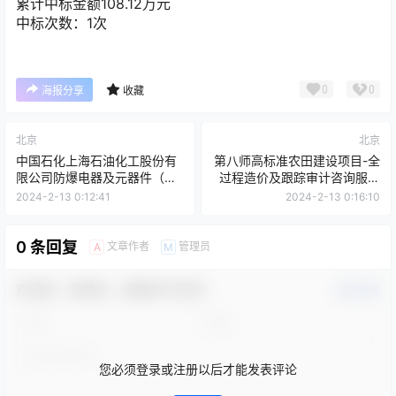
累计中标金额
108.12
万元
中标次数：1次
0
0
海报分享
收藏
北京
北京
中国石化上海石油化工股份有
第八师高标准农田建设项目-全
限公司防爆电器及元器件（铝
过程造价及跟踪审计咨询服务
合金、不锈钢材质），工程塑
中标结果公告
2024-2-13 0:12:41
2024-2-13 0:16:10
料防爆电器装置招标结果公告
（包1）
0 条回复
文章作者
管理员
A
M
欢迎您，新朋友，感谢参与互动！
确认修改
您必须登录或注册以后才能发表评论