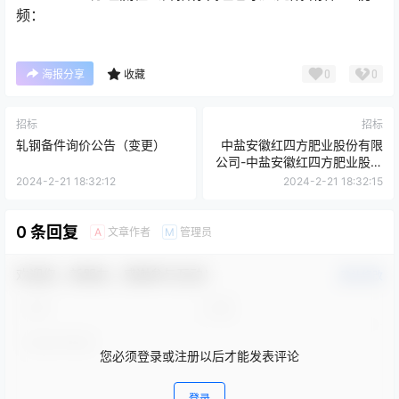
频：
0
0
海报分享
收藏
招标
招标
轧钢备件询价公告（变更）
中盐安徽红四方肥业股份有限
公司-中盐安徽红四方肥业股份
有限公司，11%或12%过磷酸
2024-2-21 18:32:12
2024-2-21 18:32:15
钙共1000吨采购（2））-采购
公告
0 条回复
文章作者
管理员
A
M
欢迎您，新朋友，感谢参与互动！
确认修改
您必须登录或注册以后才能发表评论
登录