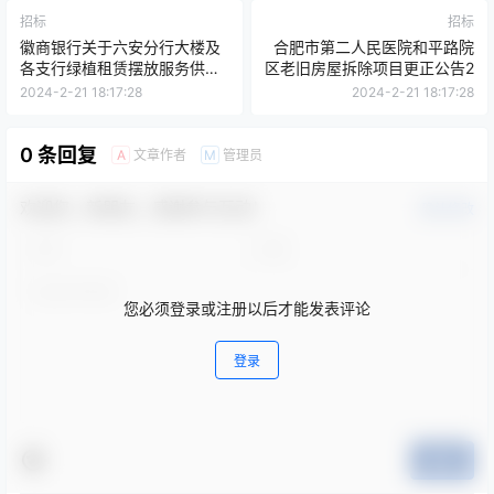
招标
招标
徽商银行关于六安分行大楼及
合肥市第二人民医院和平路院
各支行绿植租赁摆放服务供应
区老旧房屋拆除项目更正公告2
商采购项目招标公告
2024-2-21 18:17:28
2024-2-21 18:17:28
0 条回复
文章作者
管理员
A
M
欢迎您，新朋友，感谢参与互动！
确认修改
您必须登录或注册以后才能发表评论
登录
提交