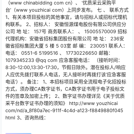
（www chinabidding com cn）、 ‘优质采云采购平
台’（www youzhicai com）上同步发布。 七 、 联系方式
1、有关本项目投标的其他事宜，请与招标人或招标代理机
构联系。 2、招标人： 安徽恒源煤电股份有限公司供应分
公司 地 址： 157号 商务联系人： 、 15005570009 招标
代理机构：安徽省招标集团股份有限公司 地 址： 236安
徽省招标集团大厦 5 楼 5 03室 邮 编： 230051 联系人：
电话： 0551-6 5199516 、 17730226650 邮箱：
1079345233 @qq com 应急客服电话： （接听时间：
8:30-12:00,13:30-17:30，节假日除外。潜在投标人/响应
人应优先拨打联系人电话，无人接听时再拨打该’应急客服
电话’）。 备注： 1、本招标项目采用全流程电子化招投标
方式，须办理CA数字证书，CA数字证书用于电子投标文
件的签章及加密上传； 2、数字证书办理详见《关于优质
采平台数字证书办理的须知》 http://www youzhicai
com/nd/a_8f80a7ec-911f-4c4d-a123-f8849880f045
html 3、咨询热线：