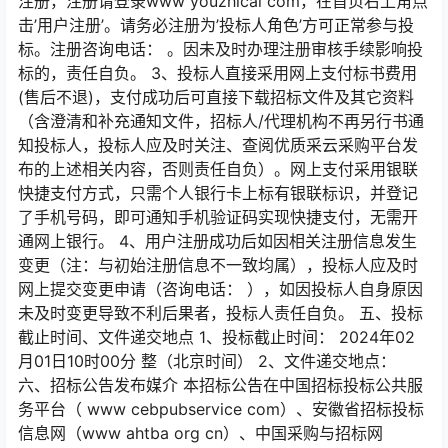
注册，注册请登录www youzhicai com，在首页右上角点
击’用户注册’。请务必注册为’投标人角色’方可正常参与投
标。注册咨询电话： 。因未及时办理注册审核手续影响投
标的，责任自负。 3、投标人直接采用网上支付标书费用
(售后不退)，支付成功后可直接下载招标文件及其它资料
（含澄清和补充通知文件，招标人/代理机构不再另行书通
知投标人，投标人应及时关注、查阅优质采云采购平台发
布的上述相关内容，否则责任自负）。网上支付采用银联
快捷支付方式，只需个人银行卡上标有银联标识，并登记
了手机号码，即可通知手机验证码实现快捷支付，无需开
通网上银行。 4、用户注册成功后如因相关注册信息发生
变更（注：与初始注册信息不一致均属），投标人应及时
网上提交变更申请（咨询电话： ），如因投标人自身原因
未及时变更导致不利后果者，投标人责任自负。 五、投标
截止时间、文件递交地点 1、投标截止时间： 2024年02
月01日10时00分 整（北京时间） 2、文件递交地点：
六、招标公告发布媒介 本招标公告在中国招标投标公共服
务平台（ www cebpubservice com）、安徽省招标投标
信息网（www ahtba org cn）、中国采购与招标网