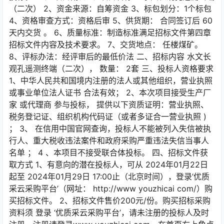
（二次） 2、资金来源：自筹资金 3、标包划分：1个标包
4、资格审查方式：资格后审 5、供货期： 合同签订后 60
天内交货 。 6、质量标准：制造标准满足招标文件第四章
招标文件内容及技术要求。 7、交货地点： 任楼煤矿。
8、评标办法：经评审后的最低价法 二、招标内容 水文长
观孔遥测终端（二次）， 数量： 2套 三、投标人资格要求
1、中华人民共和国境内注册的法人或其他组织，营业执照
或事业单位法人证书 合法有效； 2、本次项目接受生产厂
家 或代理商 参与投标， 提供以下资质证明：营业执照、
税务登记证、组织机构代码证（或者多证合一营业执照 )
； 3、 在信用中国官网查询，投标人不能被列入失信被执
行人、重大税收违法案件和政府采购严重违法失信当事人
名单 ； 4 、本项目不接受联合体投标。 四、招标文件获
取方式 1、有意向的潜在投标人，可从 2024年01月22日
起至 2024年01月29日 17:00止（北京时间），登录’优质
采云采购平台’（网址： http://www youzhicai com/）购
买招标文件。 2、招标文件售价200元/份。购买招标采购
资料须 登录 ‘优质采云采购平台’，请未注册的投标人及时