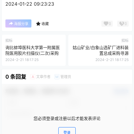
2024-01-22 09:23:23
0
0
海报分享
收藏
招标
招标
询比蚌埠医科大学第一附属医
姑山矿业/白象山选矿厂进料装
院医用胶片扫描仪(二次)采购
置总成采购寻源
2024-2-21 18:17:25
2024-2-21 18:17:25
0 条回复
文章作者
管理员
A
M
欢迎您，新朋友，感谢参与互动！
确认修改
您必须登录或注册以后才能发表评论
登录