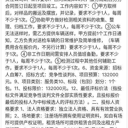
合同签订日起至项目竣工。工作内容如下：①甲方取样
后，对样品的搬运及摆放，并记录，要求不少于1人，每周
不少于1次。②协助甲方做好检测相关资料的收集、整
理、归档工作，要求不少于1人，每周不少于1次。③公车
无法送样时，需乙方提供车辆送样，甲方提前1个工作日通
知，乙方负责对送检车辆的日常维护及简单维修，（车辆
费用含在报价内，不另行计算）要求不少于1人，每周不少
于1次。④非工作日期间需安排人员值班备勤，要求不少
于1人，每周不少于1次。⑤检测过程中其他任何辅助工
作，要求不少于1人，每周不少于1次。6、资金来源：招标
人自筹7、招标方式：竞争性谈判8、项目预算：132000
元。9、项目类别：服务类10、标段（包别）划分：1个
包。11、投标限价：132000元。12、最低评标价法（指投
标文件满足竞争性谈判文件全部实质性要求，且投标报价
最低的投标人为中标候选人的评标方法）。二、投标人资
格要求 1、法人资格要求：独立法人资格、具有有效营业执
照；2、场地要求：注册场所拥有使用证明资料，如自有场
所可提供产权证明，租赁场所可提供租赁合同及出租方产