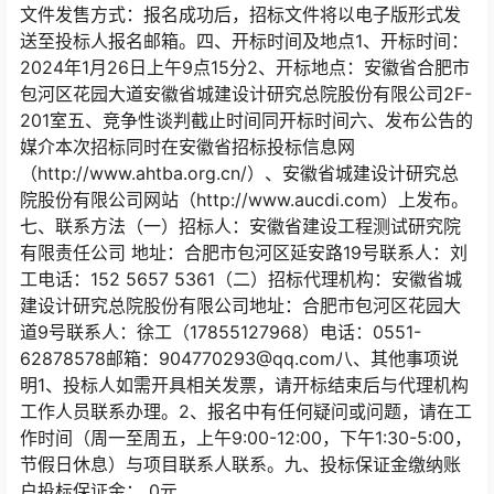
文件发售方式：报名成功后，招标文件将以电子版形式发
送至投标人报名邮箱。四、开标时间及地点1、开标时间：
2024年1月26日上午9点15分2、开标地点：安徽省合肥市
包河区花园大道安徽省城建设计研究总院股份有限公司2F-
201室五、竞争性谈判截止时间同开标时间六、发布公告的
媒介本次招标同时在安徽省招标投标信息网
（http://www.ahtba.org.cn/）、安徽省城建设计研究总
院股份有限公司网站（http://www.aucdi.com）上发布。
七、联系方法（一）招标人：安徽省建设工程测试研究院
有限责任公司 地址：合肥市包河区延安路19号联系人：刘
工电话：152 5657 5361（二）招标代理机构：安徽省城
建设计研究总院股份有限公司地址：合肥市包河区花园大
道9号联系人：徐工（17855127968）电话：0551-
62878578邮箱：904770293@qq.com八、其他事项说
明1、投标人如需开具相关发票，请开标结束后与代理机构
工作人员联系办理。2、报名中有任何疑问或问题，请在工
作时间（周一至周五，上午9:00-12:00，下午1:30-5:00，
节假日休息）与项目联系人联系。九、投标保证金缴纳账
户投标保证金： 0元