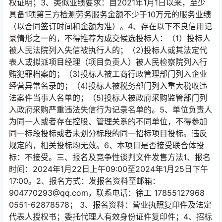
权证明；3、类似业绩要求：自2021年1月1日以来，至少
具备1项第三方检测劳务服务金额不少于10万元的服务业绩
（以合同签订时间和金额为准）。4、存在以下不良信用记
录情形之一的，不得推荐为成交候选投标人：（1）投标人
被人民法院列入失信被执行人的；（2)投标人或其法定代
表人或拟派项目经理（项目负责人）被人民检察院列入行
贿犯罪档案的；（3)投标人被工商行政管理部门列入企业
经营异常名录的；（4)投标人被税务部门列入重大税收违
法案件当事人名单的；（5)投标人被政府采购监管部门列
入政府采购严重违法失信行为记录名单的。5、单位负责人
为同一人或者存在控股、管理关系的不同单位，不得参加
同一标段投标或者未划分标段的同一招标项目投标。违反
规定的，相关投标均无效。6、本项目是否接受联合体投
标：不接受。三、报名及竞争性谈判文件发售方法1、报名
时间：2024年1月22日上午09:00至2024年1月25日下午
17:00。2、报名方式：发报名资料至邮箱：
904770293@qq.com，联系电话：徐工 17855127968
0551-62878578； 3、报名资料：营业执照复印件及法定
代表人授权书；委托代理人有效身份证件复印件；4、招标