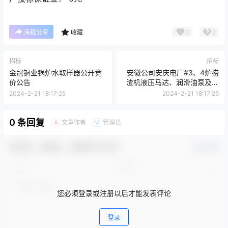
0
0
海报分享
收藏
招标
招标
金冠铜业锅炉水取样器公开竞
安徽公司安庆电厂#3、4炉捞
价公告
渣机液压马达、润滑油泵及配
套设备送出检修项目（2024-
2024-2-21 18:17:25
2024-2-21 18:17:25
2026年）询价采购
0 条回复
文章作者
管理员
A
M
欢迎您，新朋友，感谢参与互动！
确认修改
您必须登录或注册以后才能发表评论
登录