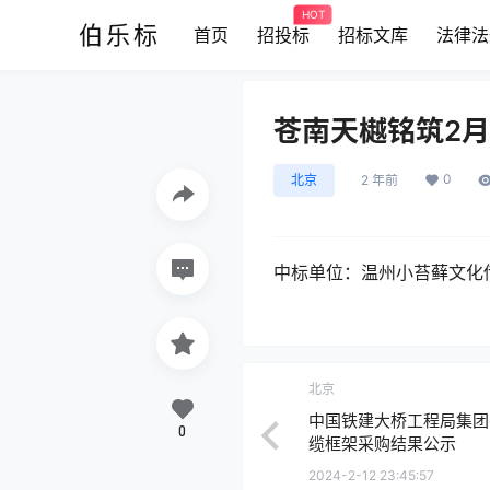
HOT
伯乐标
首页
招投标
招标文库
法律法
苍南天樾铭筑2
0
北京
2 年前
中标单位：温州小苔藓文化
北京
中国铁建大桥工程局集团有
0
缆框架采购结果公示
2024-2-12 23:45:57