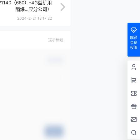
/1140（660）-4G型矿用
隔爆...应分公司）
2024-2-21 18:17:22
解锁
提示标题
会员
权限
确认修改
提交