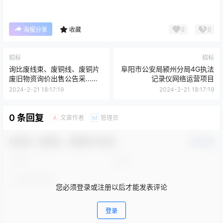
0
0
海报分享
收藏
招标
招标
询比废线束、废铜线、废铜片
阜阳市公安局颍州分局4G执法
废旧物资询价出售公告采...有
记录仪网络运营项目
限公司)
2024-2-21 18:17:19
2024-2-21 18:17:19
0 条回复
文章作者
管理员
A
M
欢迎您，新朋友，感谢参与互动！
确认修改
您必须登录或注册以后才能发表评论
登录