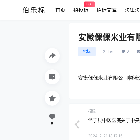
HOT
伯乐标
首页
招投标
招标文库
法律法
安徽倮倮米业有
0
招标
2 年前
安徽倮倮米业有限公司物流运
招标
怀宁县中医医院关于中央
0
2024-2-21 18:17:16