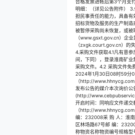
合格发票进帐后第3个月支付
明细：（详见公告附件） 3
担民事责任的能力，具备有
招标货物及服务的生产制造商。
被暂停采购尚未恢复，或被
（www.gsxt.gov.
（zxgk.court.gov
4.采购文件获取4.1凡有意参
间，下同），登录淮南矿业集团电子
采购文件。4.2 采购文件
2024年1月30日08时
（http://www.hhny
发布公告的媒介本次询价公告同时
(http://www.cebpubse
开启时间：同响应文件递交
（http://www.hhny
编：232008采 购 人
区林场路67号邮 编：23200
称物资名称物资编号规格型