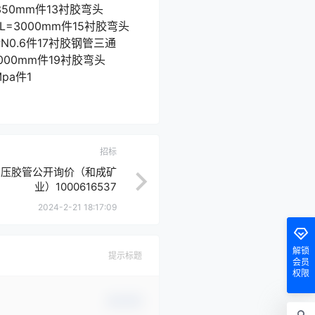
=1350mm件13衬胶弯头
pa L=3000mm件15衬胶弯头
m PN0.6件17衬胶钢管三通
=3000mm件19衬胶弯头
Mpa件1
招标
月高压胶管公开询价（和成矿
业）1000616537
2024-2-21 18:17:09
解锁
提示标题
会员
权限
确认修改