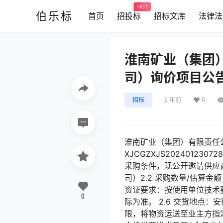
HOT
伯乐标
首页
招投标
招标文库
法律法
淮南矿业（集团
司）询价项目公
0
招标
2 年前
淮南矿业（集团）有限责任
XJCGZXJS202401
采购条件，现公开邀请供应商
司）2.2 采购数量/估算金额
资证要求：按使用单位技术
0
际为准。 2.6 交货地点：
限，将物资运送至业主方指