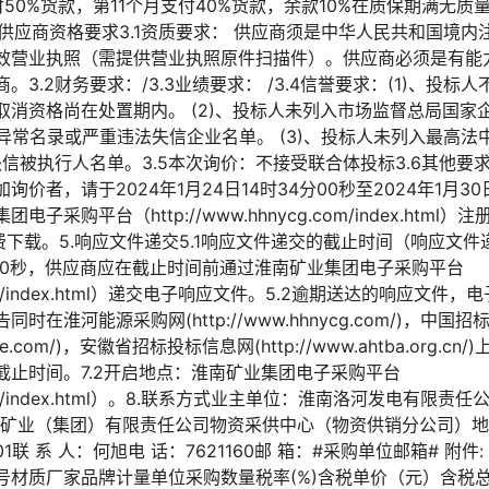
50%货款，第11个月支付40%货款，余款10%在质保期满无质量
.供应商资格要求3.1资质要求： 供应商须是中华人民共和国境
效营业执照（需提供营业执照原件扫描件）。供应商必须是有能
3.2财务要求：/3.3业绩要求： /3.4信誉要求：(1)、投
取消资格尚在处置期内。 (2)、投标人未列入市场监督总局国家
cn）企业异常名录或严重违法失信企业名单。 (3)、投标人未列入最高
.cn）的失信被执行人名单。3.5本次询价：不接受联合体投标3.6其他
加询价者，请于2024年1月24日14时34分00秒至2024年1月3
采购平台（http://www.hhnycg.com/index.htm
免费下载。5.响应文件递交5.1响应文件递交的截止时间（响应文
59分00秒，供应商应在截止时间前通过淮南矿业集团电子采购平台
cg.com/index.html）递交电子响应文件。5.2逾期送达的响应文
在淮河能源采购网(http://www.hhnycg.com/)，中国
rvice.com/)，安徽省招标投标信息网(http://www.ahtba.org.c
截止时间。7.2开启地点：淮南矿业集团电子采购平台
cg.com/index.html）。8.联系方式业主单位：淮南洛河发电有限责
：淮南矿业（集团）有限责任公司物资采供中心（物资供销分公司）地
1联 系 人：何旭电 话：7621160邮 箱：#采购单位邮箱# 附件:
号材质厂家品牌计量单位采购数量税率(%)含税单价（元）含税