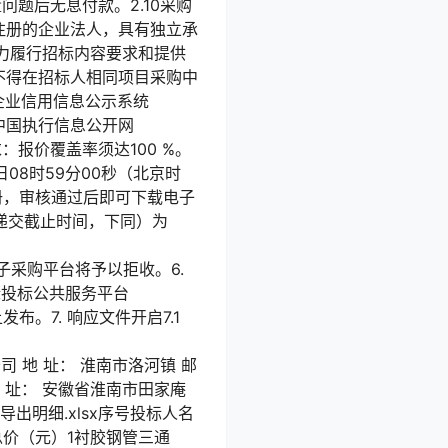
问题后无息付款。2.10采购
内注册的企业法人，具有独立承
力履行招标内容要求和提供
标人不得在招标人相同项目采购中
企业信用信息公示系统
法中国执行信息公开网
要求：报价覆盖率须达100 %。
0日08时59分00秒（北京时
l）注册，审核通过后即可下载电子
件递交截止时间，下同）为
件，电子采购平台将予以拒收。6.
招标投标公共服务平台
n/)上发布。7. 响应文件开启7.1
任公司 地 址： 淮南市洛河镇 邮
 址： 安徽省淮南市田家庵
 导出明细.xlsx序号投标人名
总价（元）1衬胶钢管三通