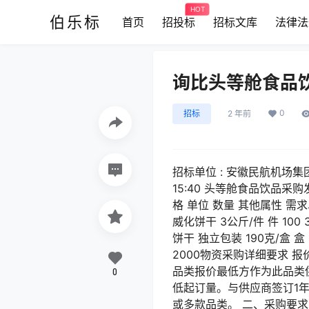
HOT
伯乐标
首页
招投标
招标文库
法律法
询比头等舱食品
0
招标
2 年前
招标单位 : 安徽民航机场集团有
15:40 头等舱食品饮品采购发
格 单位 数量 其他属性 需求单
威化饼干 3公斤/件 件 100 3
饼干 独立包装 190克/盒 盒 
2000物资采购详细要求
品类报价最低方作为此品类
0
低起订量。与供应商签订1
或多款品类。 二、采购要求