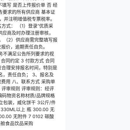
不填写 是否上传报价单 否 经
告要求的所有供应商 基本证
单，并注明增值税专票税率。
方式： （1）登录“优质采
注册的供应商及时办理注册审核，
负。（2）供应商需完整填写报
交报价，逾期责任自负。
服务不满足公告所列要求的视
同约定 3 付款方式 合同
应合理安排报名时间，特别是
，责任自负； 3、报名及
费用 八、联系方式 采购单
九、评审规则 评审规则：经评
编码物资名称材质/品牌规格
干 独立包装，威化饼干 3公斤/件
330ML以上 瓶 300.00 无
0.00 无附件 7 0102 碳酸
头等舱食品饮品采购