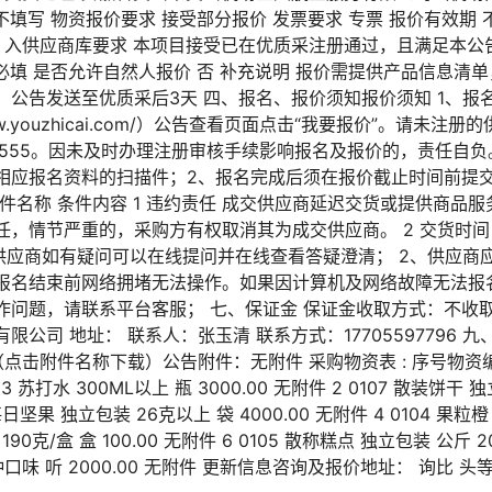
不填写 物资报价要求 接受部分报价 发票要求 专票 报价有效期 
 入供应商库要求 本项目接受已在优质采注册通过，且满足本公
非必填 是否允许自然人报价 否 补充说明 报价需提供产品信息清
公告发送至优质采后3天 四、报名、报价须知报价须知 1、报名
www.youzhicai.com/）公告查看页面点击“我要报价”。请未
99-555。因未及时办理注册审核手续影响报名及报价的，责任自
相应报名资料的扫描件；2、报名完成后须在报价截止时间前提
件名称 条件内容 1 违约责任 成交供应商延迟交货或提供商品
，情节严重的，采购方有权取消其为成交供应商。 2 交货时间 合
、供应商如有疑问可以在线提问并在线查看答疑澄清； 2、供应商
报名结束前网络拥堵无法操作。如果因计算机及网络故障无法报名
问题，请联系平台客服； 七、保证金 保证金收取方式：不收取
公司 地址： 联系人：张玉清 联系方式：17705597796 
（点击附件名称下载）公告附件：无附件 采购物资表 : 序号物资
 苏打水 300ML以上 瓶 3000.00 无附件 2 0107 散装饼
1 每日坚果 独立包装 26克以上 袋 4000.00 无附件 4 0104 果粒橙 
190克/盒 盒 100.00 无附件 6 0105 散称糕点 独立包装 公斤 20
种口味 听 2000.00 无附件 更新信息咨询及报价地址： 询比 