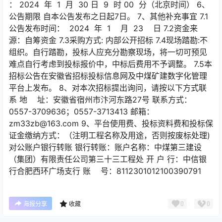
： 2024 年 1 月 30 日 9 时 00 分（北京时间） 6、
公告期限 自本公告发布之日起7日。 7、其他补充事宜 7.1
公告发布时间： 2024 年 1 月 23 日 7.2资金来
源：自筹资金 7.3采购方式: 内部公开招标 7.4现场踏勘:不
组织。自行踏勘，投标人应充分勘察现场，将一切可预见
难点自行考虑到投标报价中，中标后费用不予调整。 7.5本
招标公告在安徽省招标投标信息网及中煤矿建数字化管理
平台上发布。 8、对本次招标提出询问，请按以下方式联
系 地 址：安徽省宿州市汴河东路27号 联系方式：
0557-3709636；0557-3713413 邮箱：
zm33zb@163.com 9、平台使用费、投标资料费和投标保
证金缴纳方式：（注明工程名称及用途，否则按废标处理)
对公账户银行转账 银行转账：账户名称：中煤第三建设
（集团）有限责任公司第三十三工程处 开 户 行：中信银
行合肥西环广场支行 账 号：8112301012100390791
0
0
海报分享
收藏