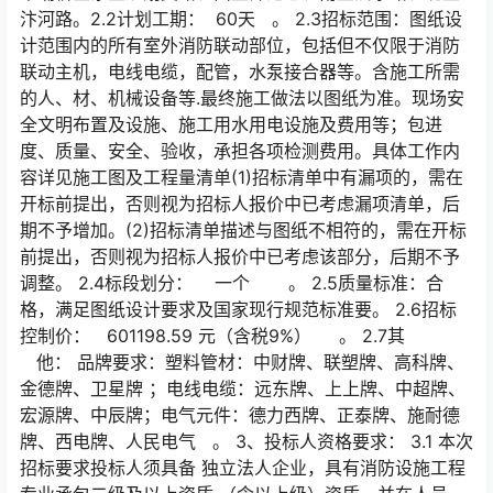
汴河路。2.2计划工期： 60天 。 2.3招标范围：图纸设
计范围内的所有室外消防联动部位，包括但不仅限于消防
联动主机，电线电缆，配管，水泵接合器等。含施工所需
的人、材、机械设备等.最终施工做法以图纸为准。现场安
全文明布置及设施、施工用水用电设施及费用等；包进
度、质量、安全、验收，承担各项检测费用。具体工作内
容详见施工图及工程量清单(1)招标清单中有漏项的，需在
开标前提出，否则视为招标人报价中已考虑漏项清单，后
期不予增加。(2)招标清单描述与图纸不相符的，需在开标
前提出，否则视为招标人报价中已考虑该部分，后期不予
调整。 2.4标段划分： 一个 。 2.5质量标准：合
格，满足图纸设计要求及国家现行规范标准要。 2.6招标
控制价： 601198.59 元（含税9%） 。 2.7其
他： 品牌要求：塑料管材：中财牌、联塑牌、高科牌、
金德牌、卫星牌 ；电线电缆：远东牌、上上牌、中超牌、
宏源牌、中辰牌；电气元件：德力西牌、正泰牌、施耐德
牌、西电牌、人民电气 。 3、投标人资格要求： 3.1 本次
招标要求投标人须具备 独立法人企业，具有消防设施工程