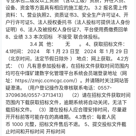
专业承包二级及以上资质 （含以上级）资质，并在人员、
设备、资金等方面具有相应的施工能力。 3.2 报名需上传
资料：1、营业执照2、资质证书3、安全生产许可证4、开
户行许可证5、法人授权委托书（法人投标可提供法人身份
证明）6、法人及被授权人身份证7、平台使用费缴费回单
8、业绩 3.3 本次招标 不接受 联合体投标。
3.4 其 他： 无 。 4、获取招标文件：
4.1时间： 2024 年 1 月 23 日至 2024 年 1 月 29 日
（北京时间，法定节假日除外 ） 地点：网上获取。 4.2方
式：（1）凡有意参加投标者，在招标文件获取时间范围内
均可在中煤矿建数字化管理平台系统会员端登录地址（网
址：https://zmjc.ccmcgc.com/）。并请随时关注网站答
疑澄清。（用户登记操作及审核联系电话：0557-
3709636/0557-3713413） （2）请在招标文件获取时间
范围内下载获取招标文件，逾期系统将自动关闭，无法下
载招标文件。 （3）潜在投标人应合理安排时间，尽量避
开开标前等可能存在的高峰期。 4.3售价：每套人民
币 1000 元整，招标文件售后不退。 5、提交投标文件截
止时间和开标时间 开标时间