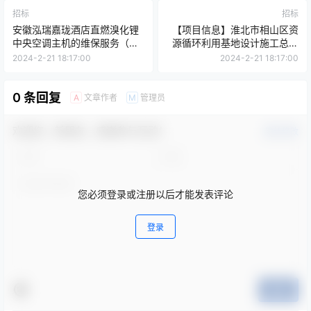
招标
招标
安徽泓瑞嘉珑酒店直燃溴化锂
【项目信息】淮北市相山区资
中央空调主机的维保服务（二
源循环利用基地设计施工总承
次）
包项目
2024-2-21 18:17:00
2024-2-21 18:17:00
0 条回复
文章作者
管理员
A
M
欢迎您，新朋友，感谢参与互动！
确认修改
您必须登录或注册以后才能发表评论
登录
提交