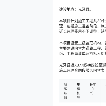
建设地点：
光泽县。
本项目计划施工工期共
30
理，包括施工准备阶段、施
延长监理费用
不予调整
，缺
本项目设置
二级监理机构，
主要建设内容为
道路工程、
纸、工程量清单及招标人对
光泽县道X877线横四线
施工监理合同段服务内容表
监
里
长度
理
程
（k
标
桩
m）
段
号