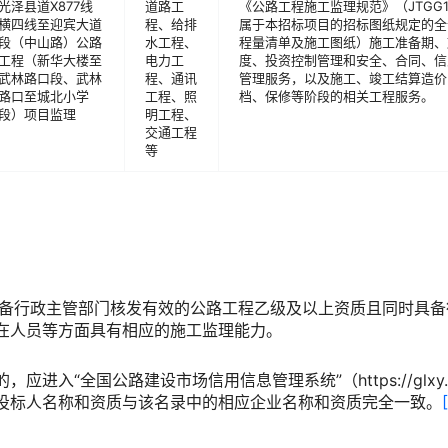
光泽县道X877线
道路工
《公路工程施工监理规范》（JTGG1
横四线至迎宾大道
程、给排
属于本招标项目的招标图纸规定的全
段（中山路）公路
水工程、
程量清单及施工图纸）施工准备期、
工程（新华大楼至
电力工
度、投资控制管理和安全、合同、信
武林路口段、武林
程、通讯
管理服务，以及施工、竣工结算造价
路口至城北小学
工程、照
档、保修等阶段的相关工程服务。
段）项目监理
明工程、
交通工程
等
备
行政主管部门核发有效的公路工程乙级及以上资质且同时具备
在人员等方面具有相应的施工监理能力。
进入“全国公路建设市场信用信息管理系统”（https://glxy.m
投标人名称和资质与该名录中的相应企业名称和资质完全一致。