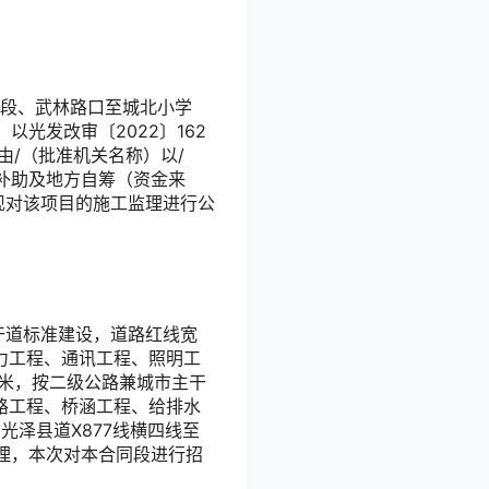
口段、武林路口至城北小学
）以
光发改审〔2022〕162
由
/（批准机关名称）以
/
补助及地方自筹（资金来
现对该项目的施工监理进行公
主干道标准建设，道路红线宽
力工程、通讯工程、照明工
4米，按二级公路兼城市主干
路工程、桥涵工程、给排水
为
光泽县道X877线横四线至
理，本次对
本合同段进行招