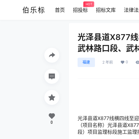
HOT
伯乐标
首页
招投标
招标文库
法律法
光泽县道X87
武林路口段、武
0
福建
2 年前
光泽县道X877线横四线
0
（项目名称）
光泽县道X8
段）项目监理标段施工监理