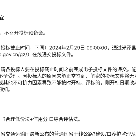
。
宜
场，不召开投标预备会。
（投标截止时间，下同）
2024年2月29日 09:00:00，通过
光泽
y.np.gov.cn/gz/）在线递交投标文件。
标，请各投标人要在投标截止时间之前完成电子投标文件的递交。
不予受理。因投标人的原因未能正常签到、解密的投标文件将无
或其他不可抗力因素导致不能按时开标、评标的，则开标日期改
通知。
：
?合理低价法+信用分
□综合评估法。
建省交通运输厅最新公布的普通国省干线公路
?建设/
□养护监理从