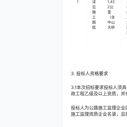
1
详
1.43
见
2公
施
里
工
（含
图
中山
纸
大桥
3. 投标人资格要求
3.1本次招标要求投标人须具
政工程乙级及以上资质
，并
投标人为公路施工监理企业的，应
施工监理资质企业名录，且