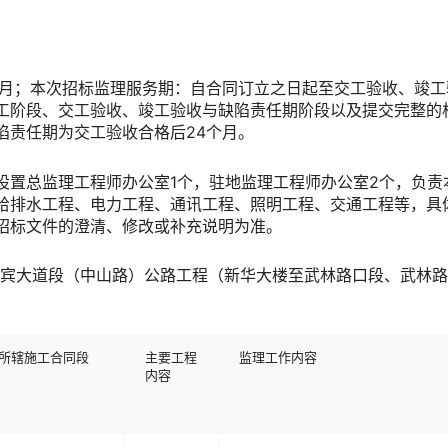
个月
；本次招标监理服务期：自合同订立之日起至交工验收、竣工
工阶段、交工验收、竣工验收与缺陷责任期阶段以及提交完整的
陷责任期为交工验收合格后
24个月
。
设置总监理工程师办公室
1个，驻地监理工程师办公室
2个，
负责
给排水工程、电力工程、通讯工程、照明工程、交通工程等，具
招标文件的澄清、修改或补充说明为准。
至迎宾大道段（中山路）公路工程（新华大楼至武林路口段、武林
所辖施工合同段
主要工程
监理工作内容
内容