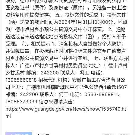
须持广德市卢村乡小额公共资源招标领导组核发的农村工
匠资格证书（原件）及身份证（原件），另准备一份上述
资料复印件提交留存。 五、投标文件的递交 1、投标文件
（函）递交的截止时间为2024年1月31日10时00分，地点
为广德市卢村乡小额公共资源交易中心开标室。 2、逾期
送达或者未送达指定地点的投标文件（函），招标人不予
受理。 六、相关提示 1、请各投标人自觉做好个人防护，
并佩戴口罩，在投标截止时间将投标文件递交至广德市卢
村乡小额公共资源交易中心并进行签到。 七、联系方式 招
标人：广德市卢村乡甘溪村村民委员会 地址：广德市卢村
乡甘溪村 邮编：242200 联系人：冯工 电话：
13965660818 招标代理机构：安徽广振工程咨询有限公
司 地址：广德市桃州镇新城区中雅蓝色公馆西4单元1507
邮编：242200 联系人：何工 电话：0563-6969811、
18056373039 信息来源请点击：
https://www.guangde.gov.cn/News/show/1535740.ht
ml