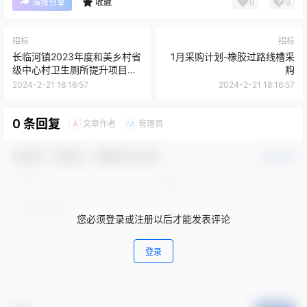
0
0
海报分享
收藏
招标
招标
长临河镇2023年度和美乡村省
1月采购计划-橡胶过路线槽采
级中心村卫生厕所提升项目抽
购
签公告
2024-2-21 18:16:57
2024-2-21 18:16:57
0 条回复
文章作者
管理员
A
M
欢迎您，新朋友，感谢参与互动！
确认修改
您必须登录或注册以后才能发表评论
登录