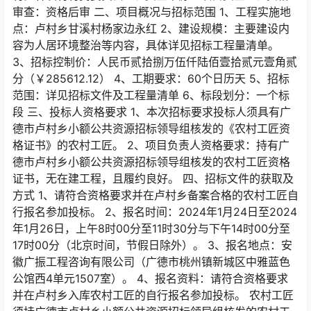
审查：资格后审 二、项目概况与招标范围 1、工程实施地
点：卢村乡甘溪村杨家边永红 2、建设规模：主要建设内
容为人居环境整治等内容，具体详见招标工程量清单。
3、招标控制价：人民币贰拾捌万伍仟陆佰壹拾贰元壹角贰
分（￥285612.12） 4、工期要求：60个日历天 5、招标
范围：详见招标文件及工程量清单 6、标段划分：一个标
段 三、投标人资格要求 1、本次招标要求投标人须具有广
德市卢村乡小额公共资源招标领导组核发的《农村工匠资
格证书》的农村工匠。 2、项目负责人资格要求：持有广
德市卢村乡小额公共资源招标领导组核发的农村工匠资格
证书，无在建工程，且履约良好。 四、招标文件的获取及
方式 1、请符合资格要求并在卢村乡备案合格的农村工匠自
行报名参加投标。 2、报名时间：2024年1月24日至2024
年1月26日，上午8时00分至11时30分与下午14时00分至
17时00分（北京时间，节假日除外）。 3、报名地点：安
徽广振工程咨询有限公司（广德市桃州镇新城区中雅蓝色
公馆西4单元1507室）。 4、报名资料：请符合资格要求
并在卢村乡入库农村工匠的自行报名参加投标。 农村工匠