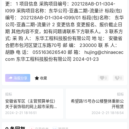
更： 1 项目信息 采购项目编号：202128AB-D1-I304-
I099 采购项目名称：东华公司-亚鑫二期-流量计 标段(包)
编号： 202128AB-D1-I304-I099/01 标段(包)名称： 东华
公司-亚鑫二期-流量计 2 变更信息 变更报名、报价截止日
期 其他内容不变，如有问题请联系下方联系人。 3 联系方
式: 采 购 人： 东华工程科技股份有限公司 地 址： 安徽省
合肥市包河区望江东路70号 邮 编： 230000 联 系 人：
胡静 电 话： 055163626540 邮 箱： hujing@chinaecec
com 东华工程科技股份有限公司 2024-01-23
0
0
海报分享
收藏
招标
招标
安徽省军区（主管预算单位）
希望路15号办公楼整体重新公
关于装饰毯的网上超市采购项
开租赁
目终止公告
2024-2-21 18:16:51
2024-2-21 18:16:54