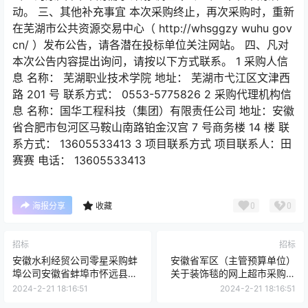
动。 三、其他补充事宜 本次采购终止，再次采购时，重新
在芜湖市公共资源交易中心（ http://whsggzy wuhu gov
cn/ ）发布公告，请各潜在投标单位关注网站。 四、凡对
本次公告内容提出询问，请按以下方式联系。 1 采购人信
息 名称： 芜湖职业技术学院 地址： 芜湖市弋江区文津西
路 201 号 联系方式： 0553-5775826 2 采购代理机构信
息 名称：国华工程科技（集团）有限责任公司 地址：安徽
省合肥市包河区马鞍山南路铂金汉宫 7 号商务楼 14 楼 联
系方式： 13605533413 3 项目联系方式 项目联系人：田
赛赛 电话： 13605533413
0
0
海报分享
收藏
招标
招标
安徽水利经贸公司零星采购蚌
安徽省军区（主管预算单位）
埠公司安徽省蚌埠市怀远县荆
关于装饰毯的网上超市采购项
山实验学校及城市更新二期建
目终止公告
2024-2-21 18:16:51
2024-2-21 18:16:51
设项目黄砂采购标段1采购公告