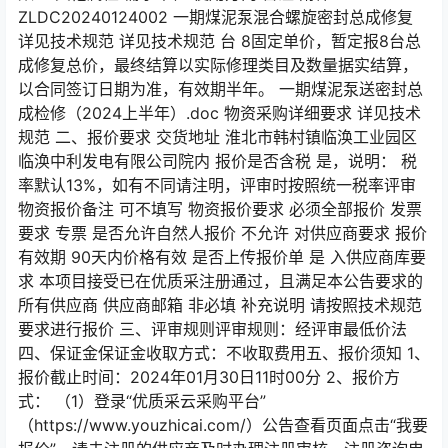
ZLDC20240124002 一期煤泥泵混合螺旋密封总成修复
详见技术规范 详见技术规范 台 8固定单价，暂定报8台总
成修复总价，最终结算以实际修理类目及数量据实结算，
以合同签订日期为准，有效期半年。 一期煤泥泵送密封总
成检修（2024上半年）.doc 物资采购详细要求 详见技术
规范 二、报价要求 交货地址 淮北市韩村镇临涣工业园区
临涣中利发电有限公司院内 报价是否含税 是，说明： 税
率默认13%，如有不同请注明，评审时按照统一税率评审
物资报价备注 可不填写 物资报价要求 必须全部报价 发票
要求 专票 是否允许自然人报价 不允许 对供应商要求 报价
有效期 90天内价格有效 是否上传报价单 是 入供应商库要
求 本项目接受已在优质采注册通过，且满足本公告要求的
所有供应商 供应商邮箱 非必填 补充说明 请按照技术规范
要求进行报价 三、评审规则评审规则：经评审最低价法
四、保证金保证金收取方式：不收取费用五、报价须知 1、
报价截止时间：2024年01月30日11时00分 2、报价方
式： （1）登录“优质采云采购平台”
（https://www.youzhicai.com/）公告查看页面点击“我要