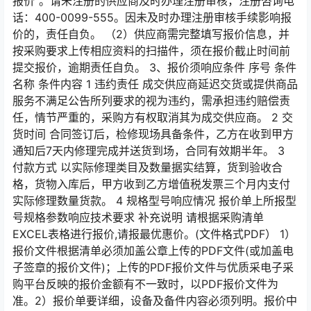
报价”。请未注册的供应商及时办理注册审核，注册咨询电
话：400-0099-555。因未及时办理注册审核手续影响报
价的，责任自负。 （2）供应商需完整填写报价信息，并
按采购要求上传相应资料的扫描件，须在报价截止时间前
提交报价，逾期责任自负。 3、报价须响应条件 序号 条件
名称 条件内容 1 违约责任 成交供应商延迟交货或提供商品
服务不满足公告所列要求的视为违约，需承担违约赔偿责
任，情节严重的，采购方有权取消其为成交供应商。 2 交
货时间 合同签订后，检修现场具备条件，乙方在收到甲方
通知后7天内修理完成并送货到场，合同有效期半年。 3
付款方式 以实际修理类目及数量据实结算，货到验收合
格，货物入库后，甲方收到乙方增值税发票三个月内支付
实际修理数量货款。 4 规格型号响应情况 报价单上所报型
号规格参数响应技术要求 补充说明 请根据采购清单
EXCEL表格进行报价,请报最优惠价。(文件格式PDF） 1）
报价文件根据清单必须加盖公章上传的PDF文件(或加盖电
子签章的报价文件)；上传的PDF报价文件与优质采电子采
购平台反映的报价金额有不一致时，以PDF报价文件为
准。2）报价单要详细，设备及备件内容必须列明。报价中