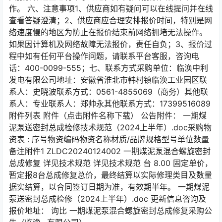
作。 六、注意事项1、供应商如有疑问可以在线提问并在线
查看答疑澄清；2、供应商应合理安排报价时间，特别是网
络速度慢的地区为防止在报价结束前网络拥堵无法操作。
如果因计算机及网络故障无法报价，责任自负；3、报价过
程中如有任何平台操作问题，请联系平台客服，咨询电
话：400-0099-555；七、联系方式采购单位：临涣中利
发电有限公司地址：安徽省淮北市韩村镇临涣工业园区联
系人：史晓波联系方式：0561-4855069（商务）其他联
系人：专业联系人：郑帅永其他联系方式：17399516089
附件列表 附件（点击附件名称下载） 公告附件： 一期煤
泥泵送密封总成检修技术规范（2024上半年）.doc采购物
资表 : 序号物资编码物资名称材质/品牌规格型号单位数量
备注附件1 ZLDC20240124002 一期煤泥泵混合螺旋密封
总成修复 详见技术规范 详见技术规范 台 8.00 固定单价，
暂定报8台总成修复总价，最终结算以实际修理类目及数量
据实结算，以合同签订日期为准，有效期半年。 一期煤泥
泵送密封总成检修（2024上半年）.doc 更新信息咨询及
报价地址： 询比 一期煤泥泵混合螺旋密封总成修复采购公