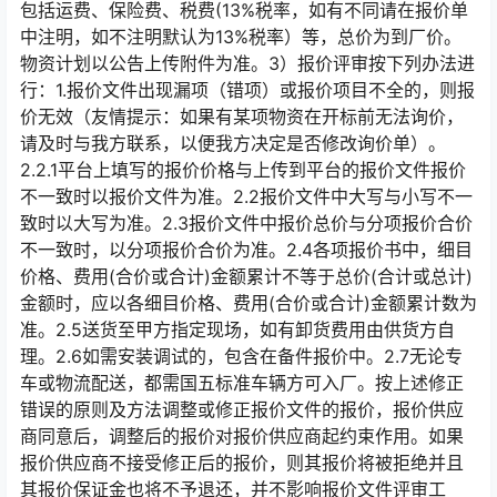
包括运费、保险费、税费(13%税率，如有不同请在报价单
中注明，如不注明默认为13%税率）等，总价为到厂价。
物资计划以公告上传附件为准。3）报价评审按下列办法进
行：1.报价文件出现漏项（错项）或报价项目不全的，则报
价无效（友情提示：如果有某项物资在开标前无法询价，
请及时与我方联系，以便我方决定是否修改询价单）。
2.2.1平台上填写的报价价格与上传到平台的报价文件报价
不一致时以报价文件为准。2.2报价文件中大写与小写不一
致时以大写为准。2.3报价文件中报价总价与分项报价合价
不一致时，以分项报价合价为准。2.4各项报价书中，细目
价格、费用(合价或合计)金额累计不等于总价(合计或总计)
金额时，应以各细目价格、费用(合价或合计)金额累计数为
准。2.5送货至甲方指定现场，如有卸货费用由供货方自
理。2.6如需安装调试的，包含在备件报价中。2.7无论专
车或物流配送，都需国五标准车辆方可入厂。按上述修正
错误的原则及方法调整或修正报价文件的报价，报价供应
商同意后，调整后的报价对报价供应商起约束作用。如果
报价供应商不接受修正后的报价，则其报价将被拒绝并且
其报价保证金也将不予退还，并不影响报价文件评审工