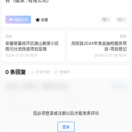
告（临涣…有限公司）
0
0
海报分享
收藏
招标
招标
安徽居巢经开区旗山枫景小区
凤阳县2024年食品抽检服务项
雨污分流改造项目监理
目-项目登记
2024-2-21 18:16:51
2024-2-21 18:16:51
0 条回复
文章作者
管理员
A
M
欢迎您，新朋友，感谢参与互动！
确认修改
您必须登录或注册以后才能发表评论
登录