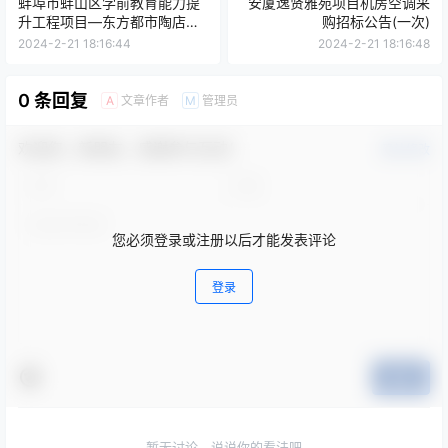
蚌埠市蚌山区学前教育能力提
安厦逸贤雅苑项目机房空调采
升工程项目—东方都市陶店
购招标公告(一次)
园、麓山悦海亮园装修工程(第
2024-2-21 18:16:44
2024-2-21 18:16:48
1批次)
0 条回复
文章作者
管理员
A
M
欢迎您，新朋友，感谢参与互动！
确认修改
您必须登录或注册以后才能发表评论
登录
提交
暂无讨论，说说你的看法吧