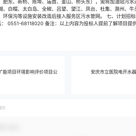
、肥东、新桥、陈埠、庙首、釜山、桥头东），需将加油站污水连
湖、白帽、太白岛、全椒、吕望、望江、凤台、杜集、滁州、牛
环保沟等设施安装改造后接入服务区污水管网。 七、计划招标时间：2
： 0551-68118020 备注：以上内容为投标人提前了解项
吨扩能项目环境影响评价项目公
安庆市立医院电开水
理员
参与互动！