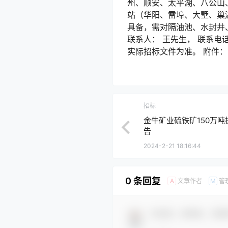
州、顺安、太平湖、八公山
站（华阳、雷埠、大墅、巢
具备，需对隔油池、水封井、
联系人： 王先生， 联系电话
实际招标文件为准。 附件：
招标
金牛矿业硫铁矿150万
告
2024-2-21 18:16:44
0 条回复
文章作者
管
A
M
欢迎您，新朋友，感谢