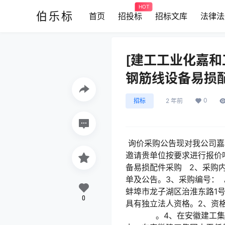
HOT
伯乐标
首页
招投标
招标文库
法律法
[建工工业化嘉和
钢筋线设备易损
0
招标
2 年前
询价采购公告现对我公司嘉
邀请贵单位按要求进行报价
备易损配件采购 2、采购
单及公告。3、采购编号： A
蚌埠市龙子湖区治淮东路1
0
具有独立法人资格。2、资
。4、在安徽建工集团电子化招