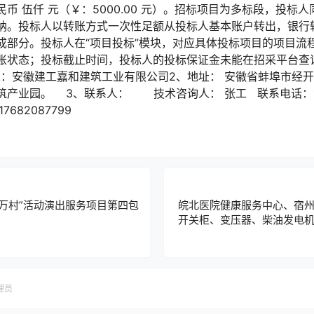
币 伍仟 元（￥：5000.00 元）。招标项目为多标段，投标
纳。投标人以转账方式一次性足额从投标人基本账户转出，银行
成部分。投标人在“项目投标”模块，对应具体投标项目的项目流程
账状态；投标截止时间，投标人的投标保证金未能在招采平台查
人：安徽建工嘉和建筑工业有限公司2、地址： 安徽省蚌埠市经开
筑产业园。 3、联系人： 技术咨询人： 张工 联系电话：1
682087799
进万村”活动演出服务项目第四包
皖北医院健康服务中心、宿
开关柜、变压器、柴油发电
理员