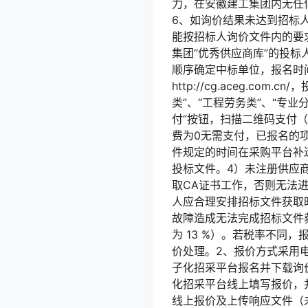
力，在安徽建工集团内无任
6、如询价结果未达到招标
能按招标人询价文件内的要
集团“优秀供应商库”的投标
顺序确定中标单位，报名时
http://cg.aceg.
类”、“工程劳务类”、“专业
付”按钮，扫描二维码支付
费为0无需支付，已报名的
件规定的时间在采购平台补
投标文件。4）未注册供应
取CA证书工作，否则无法
人应合理安排招标文件获取
故障造成无法完成招标文件获
为 13 %）。若税率不
价处理。2、报价方式采用
子化招采平台报名并下载询价文
化招采平台线上填写报价，
线上报价及上传响应文件（