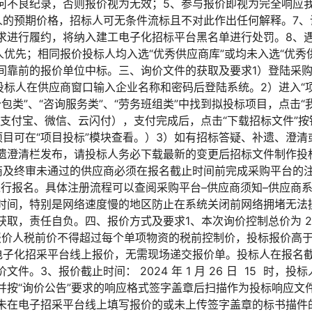
何不良纪录，否则报价视为无效；5、参与报价即视为完全响应
人的预期价格，招标人可无条件流标且不对此作出任何解释。7、
求进行履约，将纳入建工电子化招标平台黑名单进行处罚。8、
人优先；相同报价投标人均入选“优秀供应商库”或均未入选“优秀
间靠前的报价单位中标。三、询价文件的获取及要求1）登陆采
com.cn/，投标人在供应商窗口输入企业名称和密码后登陆系统。2）进入
分包类”、“咨询服务类”、“劳务班组类”中找到拟投标项目，点击“
（支付宝、微信、云闪付），支付完成后，点击“下载招标文件”
项目可在“项目投标”模块查看。）3）如有招标答疑、补遗、澄
遗澄清栏发布，请投标人务必下载最新的变更后招标文件制作投
商及终审未通过的供应商必须在报名截止时间前完成采购平台的
进行报名。具体注册流程可以查阅采购平台–供应商须知–供应商系
时间，特别是网络速度慢的地区防止在系统关闭前网络拥堵无法
取，责任自负。四、报价方式及要求1、本次询价控制总价为 2
同，报价人税前价不得超过每个单项物资的税前控制价，投标报价高
电子化招采平台线上报价，无需现场递交报价单。投标人在报名
件。3、报价截止时间： 2024 年 1 月 26 日 15 时，
并按“询价公告”要求的响应格式签字盖章后扫描作为投标响应文
未在电子招采平台线上填写报价的或未上传签字盖章的标书描件