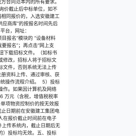
我方合同范本内的所有要求。
询价截止后中标单位，如不
遇相同报价的，入选安徽建工
供应商库”的按报名时间先后
购平台，网址：
“项目报名”模块的 “设备材料
我要报名”；再点击“网上支
按钮下载招标文件。（如标书
清或修改，招标人将于招标文
标文件，否则系统无法上传
注册资料上传、通过审核、获
统操作流程介绍。 5）投标
操作。如果因计算机及网络
6 万元（含税，增值税税率
于单项物资控制价的按无效报
截止日期前在安徽建工集团电
投标人在报价截止时间前在电子
件上传系统内，截止日期后无
的）投标均无效。五、投标