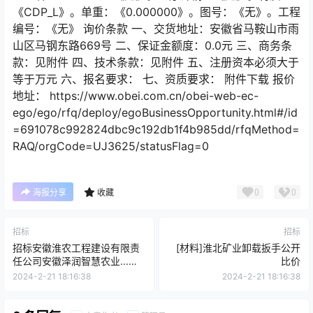
《CDP_L》。单重：《0.000000》。图号：《无》。工程
编号：《无》 询价条款 一、交货地址：安徽省马鞍山市雨
山区马钢东路669号 二、保证金额度：0.0元 三、商务条
款：见附件 四、技术条款：见附件 五、注册资本必须大于
等于万元 六、报名要求： 七、资质要求： 附件下载 报价
地址： https://www.obei.com.cn/obei-web-ec-
ego/ego/rfq/deploy/egoBusinessOpportunity.html#/id
=691078c992824dbc9c192db1f4b985dd/rfqMethod=
RAQ/orgCode=UJ3625/statusFlag=0
0
0
海报分享
收藏
招标
招标
招标安徽淮农工程建设有限责
[材料]淮北矿业卸载扳手公开
任公司安徽泽润智慧农业...目
比价
招标公告
2024-2-21 18:16:38
2024-2-21 18:16:38