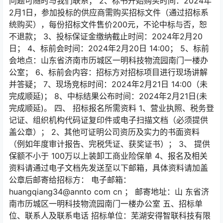
问题可随时与我们联系； 2、标书开始购买时间：2024年
2月1日，参加投标的供应商需购买招标文件（通过招标系
统购买），每份招标文件售价200元，不论中标与否，恕
不退款； 3、投标保证金缴纳截止时间：2024年2月20
日； 4、标前会时间：2024年2月20日 14:00； 5、标前
会地点：山东省济南市历城区一明科技物流园南门一楼办
公室； 6、标前会内容：招标方对招标项目进行现场讲解
并答疑； 7、现场竞标时间：2024年2月21日 14:00（未
完成顺延)； 8、中标结果公布时间：2024年2月21日(未
完成顺延)。 四、 招标报名所需资料 1、营业执照、税务登
记证、组织机构代码证复印件或电子扫描文档（必须提供
盖公章）； 2、其他可证明公司资历及实力的书面资料
（例如年度审计报告、完税凭证、获奖证书）； 3、 提供
保额不小于 100万以上装卸工商业险保单 4、报名及相关
资料请通过电子文档先发送至以下邮箱，具体资料请加盖
公章后邮寄给招标方： 电子邮箱：
huangqiang34@annto com cn ； 邮寄地址：山 东省济
南市历城区一明科技物流园南门一楼办公室 五、招标单
位、联系人及联系电话 招标单位：芜湖安得智联科技有限