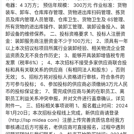
电器：4 3万方； 预估年规模： 300万元 作业标准：货物
装车、卸车、仓库库存管理、货物进出库扫码管理、拣货
员及库内管理人员管理、仓库卫生、货物卫生及 6S管理、
所有货物的进出库操作、装卸工管理、装卸设备投入、装
卸设备的维修保养。 二、投标资格要求 1、投标人注册资
金：装卸服务商注册资金不少于100万元； 2、须具有一年
以上本次招议标项目所属行业装卸经验、相关物流企业营
运资质及无不良合作历史； 3、能够开具装卸增值税专用
发票（税率6%）； 4、本次招标不接受多家供应商联合投
标和具有关联关系的供应商（有相同法人和股东），否则
无效； 5、招标方将对投标人资格进行审核，符合条件的
方可参与投标； 6、参加投标的供应商必须缴纳3万元人民
币的投标保证金； 7、需完成供应商与美的在职员工、离
职员工利益关系冲突申报，并对文件进行盖章确认，详见
附件一。 三、招标相关事项说明 1、报名截止时间：2024
年1月20日；本次招标全程线上完成，新供应商请登录
（http://lsp midea com）注册上传完善资质信息经我方
审核通过后方可报名，老供应商可直接报名，过程中遇到