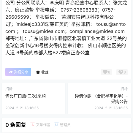
公司 分公司联系人：李庆明 青岛经营中心联系人：张文龙
六、廉正监督 举报电话： 0757-23606383；0757-
26605599； 举报微信： ‘芜湖安得智联科技有限公
司’；’mideajc333’或’廉正美的’ 举报邮箱： tousu@annto
com ； tousu@midea com；compliance@midea com
邮寄地址：广东省佛山市顺德区北滘镇工业大道 32号美的
全球创新中心16号楼安得内控审计收； 佛山市顺德区美的
大道 6号美的总部大楼B27楼廉正办公室
0
0
海报分享
收藏
招标
招标
询比广口瓶(二次)采购
异佛尔酮 （合肥星宇化学）-
采购公告
2024-2-21 18:16:35
2024-2-21 18:16:35
0 条回复
文章作者
管理员
A
M