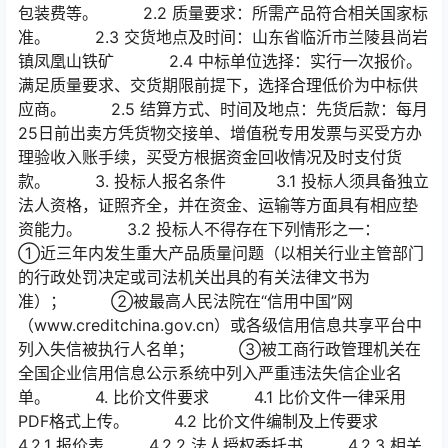
包装费等。 2.2 质量要求：所需产品符合相关国家标
准。 2.3 交货地点及时间：山东省临沂市兰陵县尚岩
镇凤凰山铁矿 2.4 中标单位选择：实行一次报价。
满足质量要求、交货期限前提下，选择合理低价为中标供
应商。 2.5 结算方式、时间及地点：先货后款：每月
25日前出卖方凭货物交接单、增值税专用发票与买受方办
理验收入账手续，买受方根据资金回收情况及时支付货
款。 3. 投标人报名条件 3.1 投标人须具备独立
法人资格，证照齐全，并在资金、运输等方面具有相应垫
资能力。 3.2 投标人不得存在下列情形之一：
①近三年内发生重大产品质量问题（以相关行业主管部门
的行政处罚决定或司法机关出具的有关法律文书为
准）； ②被最高人民法院在“信用中国”网
（www.creditchina.gov.cn）或各级信用信息共享平台中
列入失信被执行人名单； ③被工商行政管理机关在
全国企业信用信息公示系统中列入严重违法失信企业名
单。 4. 比价文件要求 4.1 比价文件一律采用
PDF格式上传。 4.2 比价文件编制及上传要求
4.2.1 报价表 4.2.2 法人授权委托书 4.2.3 相关