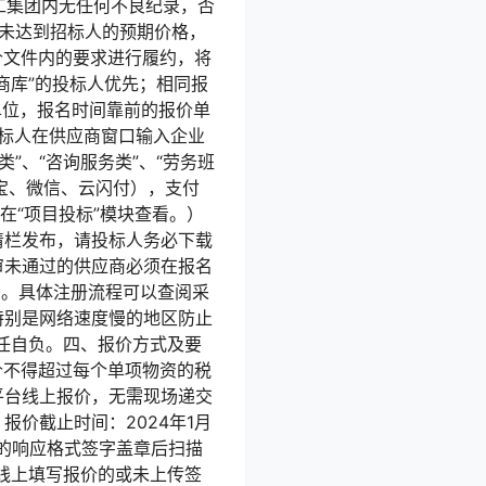
安徽建工集团内无任何不良纪录，否
果未达到招标人的预期价格，
价文件内的要求进行履约，将
商库”的投标人优先；相同报
单位，报名时间靠前的报价单
/，投标人在供应商窗口输入企业
类”、“咨询服务类”、“劳务班
付宝、微信、云闪付），支付
在“项目投标”模块查看。）
清栏发布，请投标人务必下载
审未通过的供应商必须在报名
名。具体注册流程可以查阅采
特别是网络速度慢的地区防止
任自负。四、报价方式及要
价不得超过每个单项物资的税
平台线上报价，无需现场递交
价截止时间：2024年1月
求的响应格式签字盖章后扫描
线上填写报价的或未上传签