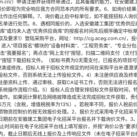
ceg.com.cn/）申请注册并获得终审通过，且具备履约能力，在
报价即视为完全响应我方合同范本内的所有要求。6、如询价结
此作出任何解释。7、询价截止后中标单位，如不能按招标人询
名单进行处罚。8、遇相同报价的，入选安徽建工集团“优秀供应
商库”或均未入选“优秀供应商库”的按报名时间先后顺序确定中标
求1）登陆采购平台，网址：http://cg.aceg.com.cn
入“项目报名”模块的“设备材料类”、“工程劳务类”、“专业分包
击“我要报名”；再点击“网上支付”按钮，扫描二维码支付（支
”按钮下载招标文件。（如标书费为0无需支付，已报名的项目可
澄清或修改，招标人将于招标文件规定的时间在采购平台补遗澄
投标文件，否则系统无法上传投标文件。4）未注册供应商及终
注册资料上传、通过审核、获取CA证书工作，否则无法进行报
商系统操作流程介绍。5）投标人应合理安排招标文件获取时间，
操作。如果因计算机及网络故障造成无法完成招标文件获取，责
26万元（含税，增值税税率为13%）。若税率不同，报价人税前
项物资控制价的按无效报价处理。2、报价方式采用电子化招采
日期前在安徽建工集团电子化招采平台报名并下载询价文件。3、报
截止时间前在电子化招采平台线上填写报价，并按“询价公告”要
内，截止日期后无线上报价及上传响应文件（未在电子招采平台