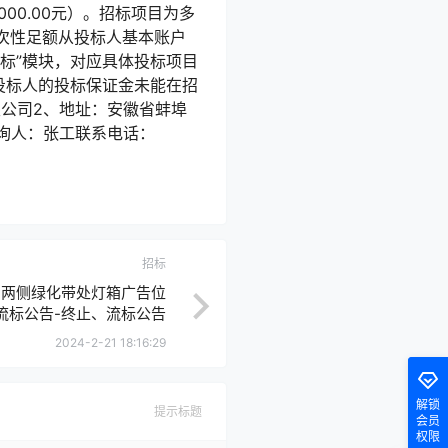
0.00元）。招标项目为多
次性足额从投标人基本账户
标”模块，对应具体投标项目
投标人的投标保证金未能在招
公司2、地址：安徽省蚌埠
询人：张工联系电话：
招标
）两侧绿化带处灯箱广告位
流标公告-终止、流标公告
2024-2-21 18:16:29
解锁
提示标题
会员
权限