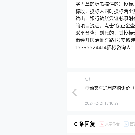
字盖章的标书描件的）投标均
标段，投标人同时投标两个
转出，银行转账凭证必须附
的项目流程，点击“保证金
采平台查证到账的，其投标
市经开区治淮东路1号安徽
15395524414招标咨询人
招标
电动叉车通用座椅询价（
2024-2-21 18:16:29
0 条回复
文章作者
管
A
M