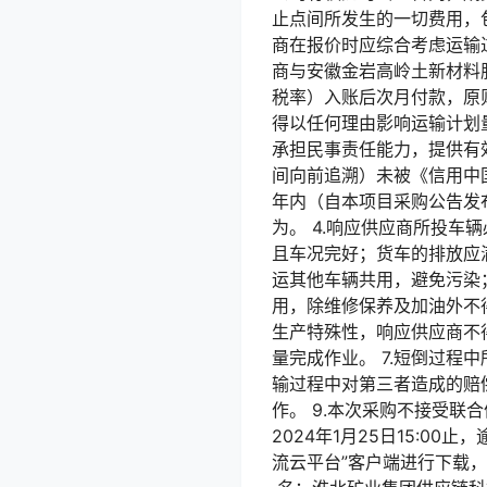
止点间所发生的一切费用，
商在报价时应综合考虑运输
商与安徽金岩高岭土新材料
税率）入账后次月付款，原
得以任何理由影响运输计划量
承担民事责任能力，提供有
间向前追溯）未被《信用中国ww
年内（自本项目采购公告发
为。 4.响应供应商所投
且车况完好；货车的排放应
运其他车辆共用，避免污染
用，除维修保养及加油外不
生产特殊性，响应供应商不
量完成作业。 7.短倒过
输过程中对第三者造成的赔
作。 9.本次采购不接受联合
2024年1月25日15:0
流云平台”客户端进行下载