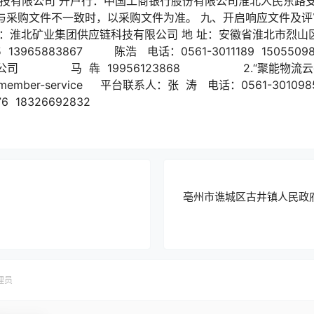
有限公司 开户行：中国工商银行股份有限公司淮北人民东路支行 账 
采购公告与采购文件不一致时，以采购文件为准。 九、开启响应文件及
购人：淮北矿业集团供应链科技有限公司 地 址：安徽省淮北市烈山
65 13965883867 陈浩 电话：0561-3011189 15055
公司 马 犇 19956123868 2.“聚能物流云平
6.cn/member-service 平台联系人：张 涛 电话：0561-301098
6 18326692832
亳州市谯城区古井镇人民政府
理员