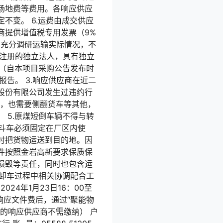
场地费等费用。各响应供应
不变。 6.运费由成交供应
商提供增值税专用发票（9%
，充分调研运输实际情况，不
内注册的独立法人，具有独立
内（自本项目采购公告发布时
息报告。 3.响应供应商在近二
股份有限公司发生过违约行
），也需要侧翻货车等其他，
 5.原煤短倒车辆不得与转
翻斗车必须固定在厂区内使
时把货物运送到目的地。因
件按照金岩高新要求保质保
物损毁等责任，同时也包含运
装卸车过程中相关协调配合工
24年1月23日16：00至
及响应文件费后，通过“聚能物
的响应供应商不需缴纳） 户