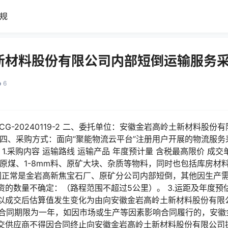
规
新材料股份有限公司内部短倒运输服务
6
WCG-20240119-2 二、委托单位：安徽金岩高岭土新材料股
 四、采购方式：面向“聚能物流云平台”注册用户开展的物流服务
1.采购内容 运输路线 运输产品 年度预计量 含税最高限价 成
原煤、1-8mm料、原矿大块、杂质等物料，同时也包括库房材料
 转运范围正常是金岩高新焦宝石厂、原矿分公司内部短倒，其他因生
资的数量不确定：（路程范围不超过5公里）。 3.运距及年度预
以成交后估算值发生变化为由向安徽金岩高岭土新材料股份有限
项目合同期限为一年，如因市场或生产等因素影响合同履行的，安
交供应商不得因合同终止向安徽金岩高岭土新材料股份有限公司提