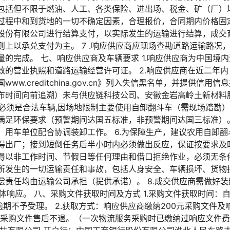
包括但不限于燃油、人工、各类保险、进出场、税金、矿（厂）
过程中和到货地的一切不确定因素，合理报价，合同期内价格固定
股份有限公司进行结算支付，以实际发生的运输进行结算，成交
则上以承兑支付为主。 7 .响应供应商应现场查勘道路运输路况
的完成。 七、响应供应商及车辆要求 1.响应供应商为中国境
效的营业执照和道路运输经营许可证。 2.响应供应商在近二年
w.creditchina.gov.cn》列入失信黑名单，并提供信用信
布时间向前追溯）未与供应链科技公司、安徽金岩高岭土新材料
车辆必须是合法车辆,因场地限制主要使用自卸翻斗车（需现场踏勘
满足环保要求（预警期间达国五标准，非预警期间达国三标准）。
；用车单位配合协调装卸工作。 6.为保障生产，建议农用自卸
得出厂；接到短倒任务后半小时内必须做出反应，保证按要求及
得以非工作时间、节假日等任何理由和借口拒绝作业，必须无条
程中所发生的一切运输责任和事故，包括人身安全、车辆损坏、货
偿责任均由运输公司承担（提供承诺）。 8.成交供应商需做好
体响应。 八、采购文件获取时间及方式 1.采购文件获取时间：自20
0止，逾期不予受理。 2.获取方式：响应供应商缴纳200元采购文件
，采购文件售后不退。（一次物流服务采购时已缴纳过响应文件费