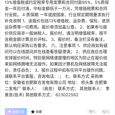
13%增值税或约定税率专用发票和合同付款95%，5%质保
金一年后付清，中标金额低于一万元，凭增值税票和合同
付全款。 4 质保期 一年或按国家、行业规定期限要求执行
补充说明 1、该报价包括13%增值税、运杂费、保险、退货
运杂费等一切费用。报价单须加盖公章。 2、如果参与报
价供应商非一般纳税人，报价时，请注明增值税率，按不
含税金额计算总价评标。 3、报价时，备注栏没有备注，
默认响应采购公告要求。 六、注意事项 1、供应商如有疑
问可以在线提问并在线查看答疑澄清； 2、供应商应合理
安排报价时间，特别是网络速度慢的地区为防止在报价结
束前网络拥堵无法操作。如果因计算机及网络故障无法报
价，责任自负； 3、报价过程中如有任何平台操作问题，
请联系平台客服，咨询电话： ； 七、联系方式 采购单
位：安徽省合肥联合发电有限公司 地址： 桥头集 合肥第
二发电厂 联系人： （商务） 联系方式： 其他联系人： 李
景良(技术) 其他联系方式： 623022562
0
0
海报分享
收藏