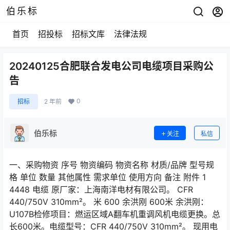
伯乐标
首页
招投标
招标文库
法律法规
20240125合肥联合发电公司电缆项目采购公
告
0
招标
2 年前
伯乐标
关注
私信
一、采购物资 序号 物资编码 物资名称 材质/品牌 型号规
格 单位 数量 其他属性 需求单位 使用方向 备注 附件 1
4448 电缆 原厂家：上海南洋电材有限公司。 CFR
440/750V 310mm²。 米 600 余洪刚 600米 余洪刚：
U107B检修项目：燃运区域A翻车机重调风机电缆更换。总
长600米。电缆型号：CFR 440/750V 310mm²。 现用电