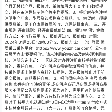
权。2、如果因产品改型，请在备注栏简要说明，如果因停
产且无替代产品，报价时，单价填写大于 0 小于1数据提
交，并在备注栏标示停产等字样提醒。3、报价时在备注栏
注明生产厂家、型号及该项物资交货期。4、供货时，须提
供发货单，便于仓库保管员验收，办理结算事宜。 三、评
审规则 评审规则：经评审最低价法 四、保证金 保证金收
取方式：不收取费用 五、报价须知 1、报价截止时间：
2024年01月25日12时00分 2、报价方式： （1）登录’优
质采云采购平台’（https://www youzhicai com/）公告查
看页面点击’我要报价’。请未注册的供应商及时办理注册审
核，注册咨询电话： 。因未及时办理注册审核手续影响报
价的，责任自负。 （2）供应商需完整填写报价信息，并
按采购要求上传相应资料的扫描件，须在报价截止时间前
提交报价，逾期责任自负。 3、报价须响应条件 序号 条件
名称 条件内容 1 违约责任 成交供应商延迟交货或提供商品
服务不满足公告所列要求的视为违约，需承担违约赔偿责
任，情节严重的，采购方有权取消其为成交供应商。 2 交
货时间 接甲方电话通知后10日内送达甲方仓库 3 付款方式
中标总金额超过一万元（含一万元）货到验收合格后，凭