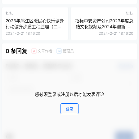
招标
招标
2023年鸠江区暖民心快乐健身
招标中安资产公司2023年度总
行动健身步道工程监理（二次
结文化视频及2024年迎新...比
挂网以此为准）询价公告
选公告
2024-2-21 18:16:20
2024-2-21 18:16:20
0 条回复
文章作者
管理员
A
M
欢迎您，新朋友，感谢参与互动！
确认修改
您必须登录或注册以后才能发表评论
登录
提交