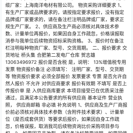
缆厂家：上海南洋电材有限公司。 物资采购详细要求 1、
有生产厂家或品牌要求的，请按指定要求报价，没有指定
品牌或厂家要求的，请在备注栏注明品牌或厂家，要求正
规生产厂家。 2、供应商及生产商必须核对具体技术参
数、计量单位再报价，如果因自身工作疏忽，价格误报取
消参与我单位后续物资招标采购资格。 3、报价时在备注
栏注明每种物资厂家、型号、交货周期。 二、报价要求 交
货地址 桥头集 合肥第二发电厂仓库 贺志雄
13063496972 报价是否含税 是，说明： 13%增值税专用
发票 物资报价备注 必须填写： 注明厂家、型号、交货期
等 物资报价要求 必须全部报价 发票要求 专票 是否允许自
然人报价 不允许 对供应商要求 报价有效期 不填写 是否上
传报价单 是 入供应商库要求 本项目接受已在优质采注册
通过，且满足本公告要求的所有供应商 基本证件 营业执
照， 供应商邮箱 非必填 补充说明 1、供应商及生产厂商报
价前必须核对具体技术参数（含附件技术要求）、计量单
位（是否成套供货）等要求后报价，如果因自身工作疏
忽，价格误报，取消我司后续物资询比价采购项目参与