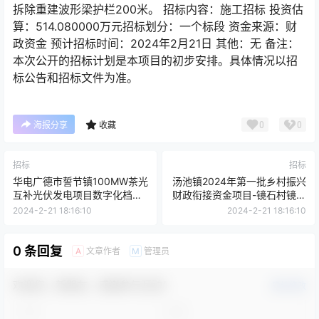
拆除重建波形梁护栏200米。 招标内容：施工招标 投资估
算：514.080000万元招标划分：一个标段 资金来源：财
政资金 预计招标时间：2024年2月21日 其他：无 备注：
本次公开的招标计划是本项目的初步安排。具体情况以招
标公告和招标文件为准。
0
0
海报分享
收藏
招标
招标
华电广德市誓节镇100MW茶光
汤池镇2024年第一批乡村振兴
互补光伏发电项目数字化档案
财政衔接资金项目-镜石村镜石
服务采购项目
路安全防护工程
2024-2-21 18:16:10
2024-2-21 18:16:10
0 条回复
文章作者
管理员
A
M
欢迎您，新朋友，感谢参与互动！
确认修改