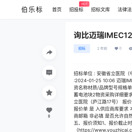
HOT
伯乐标
首页
招投标
招标文库
法律法
询比迈瑞IMEC
0
招标
2 年前
招标单位 : 安徽省立医院（
:2024-01-25 10:06
资名称材质/品牌型号规格单位
蓄电池块2物资采购详细要求
立医院（庐江路17号） 报价
报价单 是 入供应商库要求
商邮箱 非必填 是否允许自
0
五、报价须知1、报价截止时
（https://www.yo