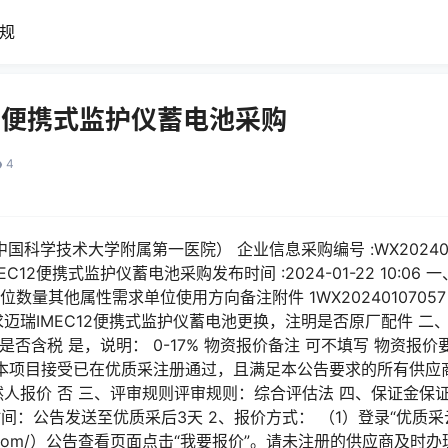
规
12便携式监护仪蓄电池采购
4
中国科学技术大学附属第一医院） 企业信息采购编号 :WX20240
 迈瑞IMEC12便携式监护仪蓄电池采购发布时间 :2024-01-22 10:
数量其他属性需求单位使用方向备注附件 1WX20240107057 
迈瑞IMEC12便携式监护仪蓄电池更换，注明是否原厂配件 二、
是否含税 是，说明： 0-17% 物资报价备注 可不填写 物资报价
 本项目接受已在优质采注册通过，且满足本公告要求的所有供应商
然人报价 否 三、评审规则评审规则：综合评估法 四、保证金保
间：公告发送至优质采后3天 2、报价方式： （1）登录“优质采
uzhicai.com/）公告查看页面点击“我要报价”。请未注册的供应商