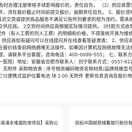
5。因未及时办理注册审核手续影响报价的，责任自负。 （2）供应
件，须在报价截止时间前提交报价，逾期责任自负。 3、报价须
商延迟交货或提供商品服务不满足公告所列要求的视为违约，需承
交供应商。 2交货时间供应商根据实际情况提供。 3付款方式收
配件（有人工费的列人工费）的明细和价格，不得笼统开具为维修
1、供应商如有疑问可以在线提问并在线查看答疑澄清； 2、供应
在报价结束前网络拥堵无法操作。如果因计算机及网络故障无法报
，请联系平台客服，咨询电话：400-0099-555； 七、联
医院）地址：安徽省合肥市联系人：刘宁联系方式：0551-6228
无附件 采购物资表 : 序号物资编码物资名称材质/品牌规格型
IMEC12便携式监护仪蓄电池 块 2.00 无附件 更新信息咨询及报价地
廊道涌水堵漏防渗项目】采购公
招标中国邮政储蓄银行股份有