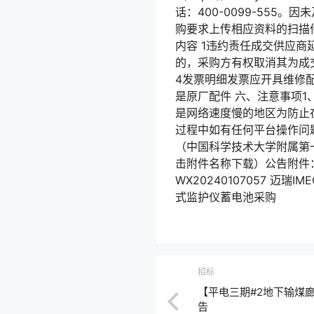
话：400-0099-55
购要求上传相应资料的扫描
内容 1违约责任成交供应
的，采购方有权取消其为成
4发票明细发票应开具维修
是原厂配件 六、注意事项
是网络速度慢的地区为防止
过程中如有任何平台操作问题
（中国科学技术大学附属第一
击附件名称下载）公告附件：
WX20240107057 迈瑞
式监护仪蓄电池采购
招标
【平电三期#2地下输煤
告