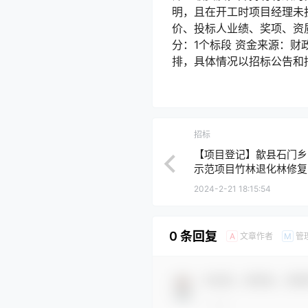
明，且在开工时项目经理未
价、投标人业绩、奖项、资质
分：1个标段 资金来源：财
排，具体情况以招标公告
招标
【项目登记】歙县石门乡2
示范项目竹林退化林修复
县】
2024-2-21 18:15:54
0 条回复
文章作者
管
A
M
欢迎您，新朋友，感谢