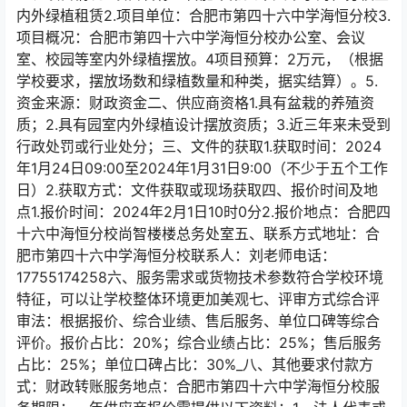
内外绿植租赁2.项目单位：合肥市第四十六中学海恒分校3.
项目概况：合肥市第四十六中学海恒分校办公室、会议
室、校园等室内外绿植摆放。4项目预算：2万元，（根据
学校要求，摆放场数和绿植数量和种类，据实结算）。5.
资金来源：财政资金二、供应商资格1.具有盆栽的养殖资
质；2.具有园室内外绿植设计摆放资质；3.近三年来未受到
行政处罚或行业处分；三、文件的获取1.获取时间：2024
年1月24日09:00至2024年1月31日9:00（不少于五个工作
日）2.获取方式：文件获取或现场获取四、报价时间及地
点1.报价时间：2024年2月1日10时0分2.报价地点：合肥四
十六中海恒分校尚智楼楼总务处室五、联系方式地址：合
肥市第四十六中学海恒分校联系人：刘老师电话：
17755174258六、服务需求或货物技术参数符合学校环境
特征，可以让学校整体环境更加美观七、评审方式综合评
审法：根据报价、综合业绩、售后服务、单位口碑等综合
评价。报价占比：20%；综合业绩占比：25%；售后服务
占比：25%；单位口碑占比：30%_八、其他要求付款方
式：财政转账服务地点：合肥市第四十六中学海恒分校服