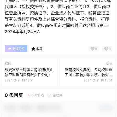
务期限：一年供应商报价需提供以下资料：1、法人代表或
代理人（授权委托书）。2、供应商企业简介3、供应商单
位营业执照、资质证书、企业法人代码证书、税务登记证
等有关资料复印件及上述综合评分资料、报价资料，打印
盖章装订成册4、供应商在规定时间密封送达合肥市第四
2024年年月24日A
0
0
海报分享
收藏
招标
招标
绿壳富硒土鸡蛋采购采购(黄山
磬苑校区文典阁、龙河校区逸
航空客货销售有限责任公司)
夫图书馆防排烟系统、防火卷
帘门维修服务（AHU-
2024-2-21 18:15:51
2024-2-21 18:15:51
XNJJ20240021）采购公告
0 条回复
文章作者
管理员
A
M
欢迎您，新朋友，感谢参与互动！
确认修改